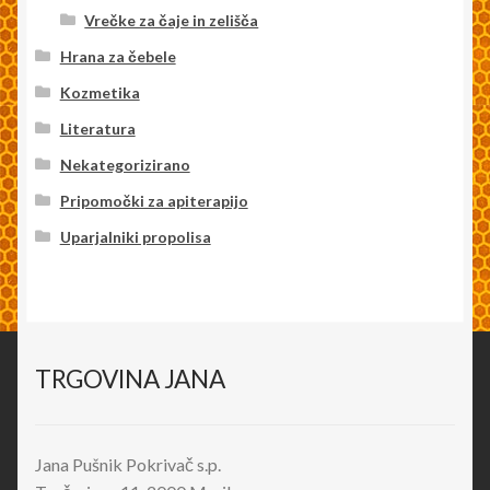
Vrečke za čaje in zelišča
Hrana za čebele
Kozmetika
Literatura
Nekategorizirano
Pripomočki za apiterapijo
Uparjalniki propolisa
TRGOVINA JANA
Jana Pušnik Pokrivač s.p.