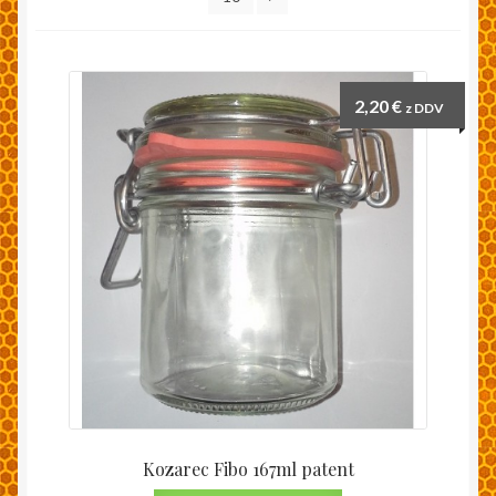
Moj račun
Pakiranje in dostava
2,20
€
z DDV
Splošni pogoji
Trgovina
Zaključek nakupa
Kozarec Fibo 167ml patent