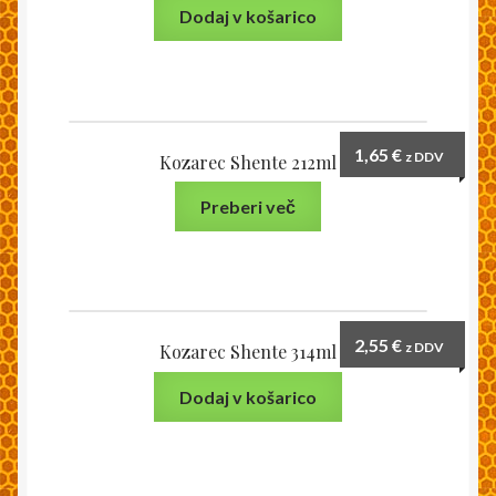
Dodaj v košarico
1,65
€
z DDV
Kozarec Shente 212ml
Preberi več
2,55
€
z DDV
Kozarec Shente 314ml
Dodaj v košarico