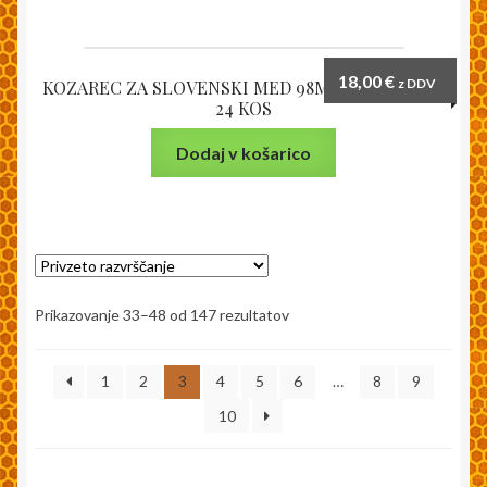
18,00
€
z DDV
KOZAREC ZA SLOVENSKI MED 98ML – PAKIRANO
24 KOS
Dodaj v košarico
Prikazovanje 33–48 od 147 rezultatov
1
2
3
4
5
6
…
8
9
10