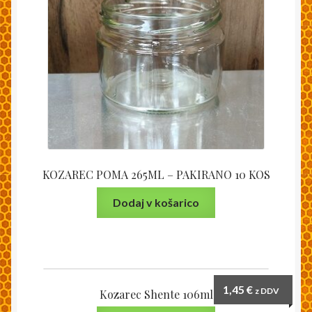
KOZAREC POMA 265ML – PAKIRANO 10 KOS
Dodaj v košarico
1,45
€
z DDV
Kozarec Shente 106ml