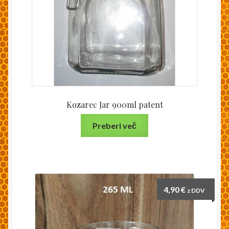
Kozarec Jar 900ml patent
Preberi več
4,90
€
z DDV