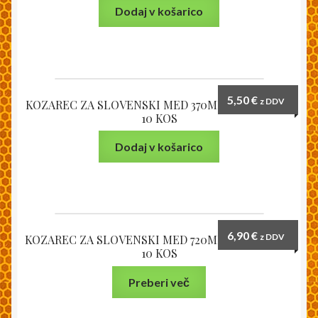
Dodaj v košarico
5,50
€
z DDV
KOZAREC ZA SLOVENSKI MED 370ML – PAKIRANO
10 KOS
Dodaj v košarico
6,90
€
z DDV
KOZAREC ZA SLOVENSKI MED 720ML – PAKIRANO
10 KOS
Preberi več