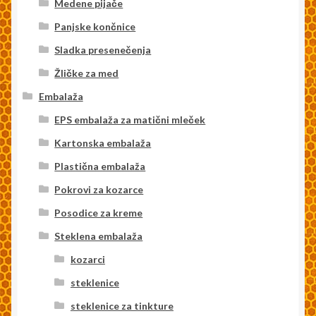
Medene pijače
Panjske končnice
Sladka presenečenja
Žličke za med
Embalaža
EPS embalaža za matični mleček
Kartonska embalaža
Plastična embalaža
Pokrovi za kozarce
Posodice za kreme
Steklena embalaža
kozarci
steklenice
steklenice za tinkture