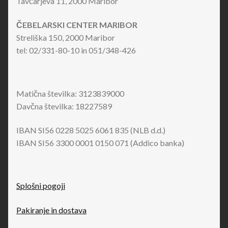
Tavčarjeva 11, 2000 Maribor
ČEBELARSKI CENTER MARIBOR
Streliška 150, 2000 Maribor
tel: 02/331-80-10 in 051/348-426
Matična številka: 3123839000
Davčna številka: 18227589
IBAN SI56 0228 5025 6061 835 (NLB d.d.)
IBAN SI56 3300 0001 0150 071 (Addico banka)
Splošni pogoji
Pakiranje in dostava