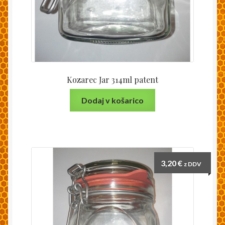
Kozarec Jar 314ml patent
Dodaj v košarico
3,20
€
z DDV