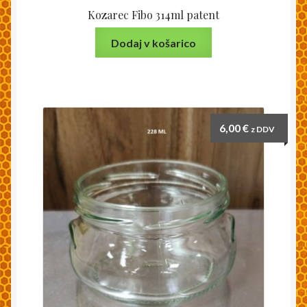
Kozarec Fibo 314ml patent
Dodaj v košarico
6,00
€
z DDV