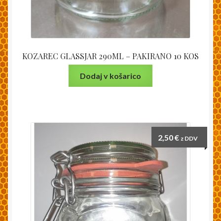
KOZAREC GLASSJAR 290ML – PAKIRANO 10 KOS
Dodaj v košarico
2,50
€
z DDV