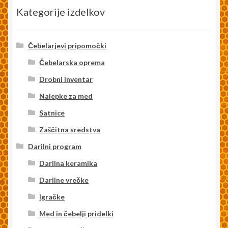
Kategorije izdelkov
Čebelarjevi pripomočki
Čebelarska oprema
Drobni inventar
Nalepke za med
Satnice
Zaščitna sredstva
Darilni program
Darilna keramika
Darilne vrečke
Igračke
Med in čebelji pridelki