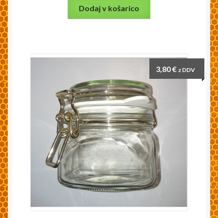
Dodaj v košarico
3,80
€
z DDV