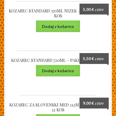
5,00
€
z DDV
KOZAREC STANDARD 370ML NIZEK – PAKIRANO 10
KOS
Dodaj v košarico
5,50
€
z DDV
KOZAREC STANDARD 720ML – PAKIRANO 10 KOS
Dodaj v košarico
9,00
€
z DDV
KOZAREC ZA SLOVENSKI MED 212ML – PAKIRANO
12 KOS