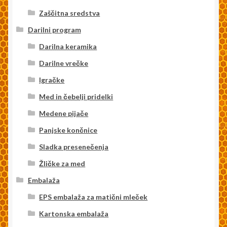
Zaščitna sredstva
Darilni program
Darilna keramika
Darilne vrečke
Igračke
Med in čebelji pridelki
Medene pijače
Panjske končnice
Sladka presenečenja
Žličke za med
Embalaža
EPS embalaža za matični mleček
Kartonska embalaža