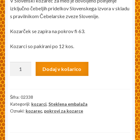
V Slovenski kozarec za med je dovoljeno polnjenje
izključno čebeljih pridelkov Slovenskega izvora v skladu
s pravilnikom Čebelarske zveze Slovenije.
Kozarček se zapira na pokrov fi 63.
Kozarci so pakirani po 12 kos.
KOZAREC
Dodaj v košarico
ZA
SLOVENSKI
MED
212ML
Šifra:
02338
Kategoriji:
kozarci
,
Steklena embalaža
-
Oznaki:
kozarec
,
pokrovi za kozarce
PAKIRANO
12
KOS
količina