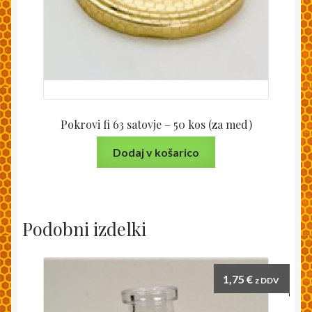
Pokrovi fi 63 satovje – 50 kos (za med)
Dodaj v košarico
Podobni izdelki
1,75
€
z DDV