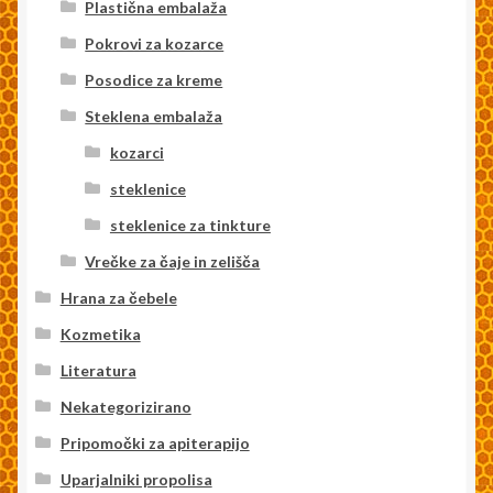
Plastična embalaža
Pokrovi za kozarce
Posodice za kreme
Steklena embalaža
kozarci
steklenice
steklenice za tinkture
Vrečke za čaje in zelišča
Hrana za čebele
Kozmetika
Literatura
Nekategorizirano
Pripomočki za apiterapijo
Uparjalniki propolisa