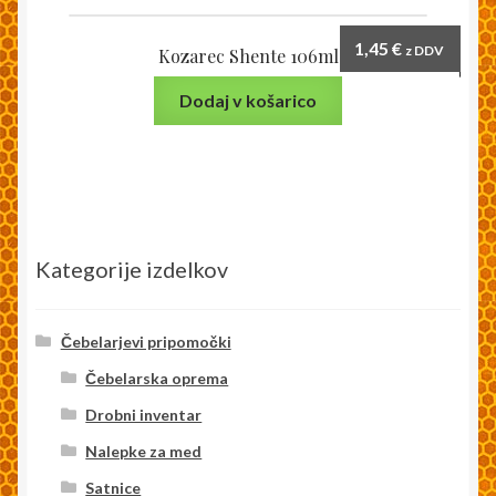
1,45
€
z DDV
Kozarec Shente 106ml
Dodaj v košarico
Kategorije izdelkov
Čebelarjevi pripomočki
Čebelarska oprema
Drobni inventar
Nalepke za med
Satnice