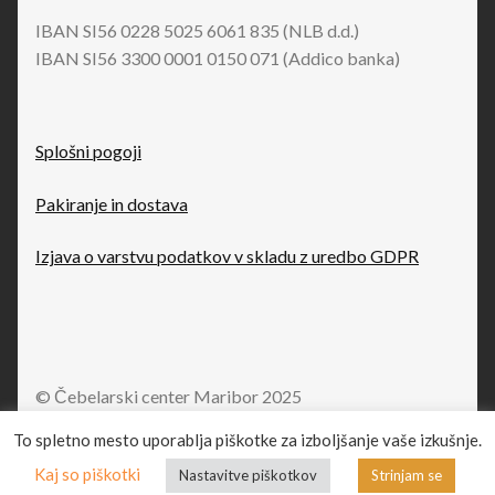
IBAN SI56 0228 5025 6061 835 (NLB d.d.)
IBAN SI56 3300 0001 0150 071 (Addico banka)
Splošni pogoji
Pakiranje in dostava
Izjava o varstvu podatkov v skladu z uredbo GDPR
© Čebelarski center Maribor 2025
.
To spletno mesto uporablja piškotke za izboljšanje vaše izkušnje.
0
Kaj so piškotki
Nastavitve piškotkov
Strinjam se
Išči:
Iskanje