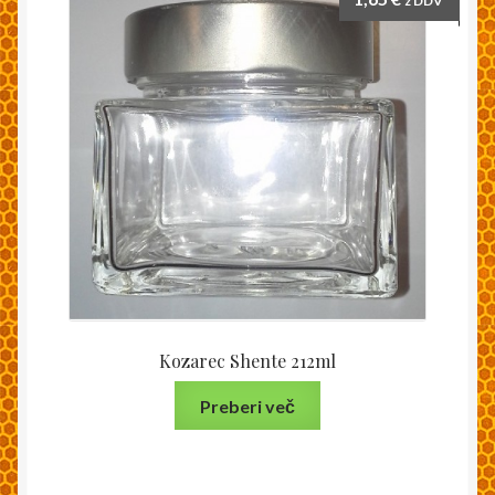
z DDV
Kozarec Shente 212ml
Preberi več