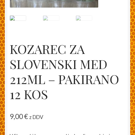
Moj račun
Pakiranje in dostava
Splošni pogoji
KOZAREC ZA
Trgovina
SLOVENSKI MED
212ML – PAKIRANO
Zaključek nakupa
12 KOS
9,00
€
z DDV