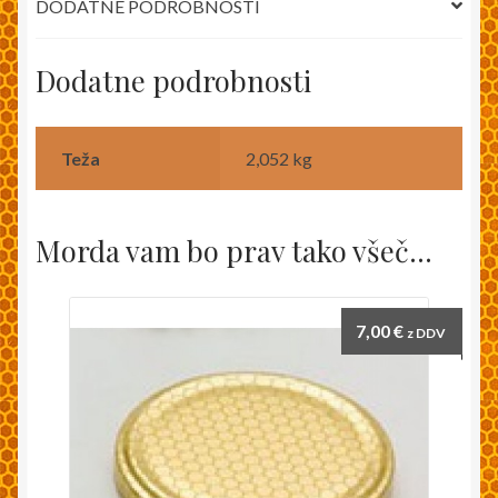
DODATNE PODROBNOSTI
Dodatne podrobnosti
Teža
2,052 kg
Morda vam bo prav tako všeč…
7,00
€
z DDV