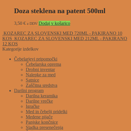
Doza steklena na patent 500ml
3,50
€
Dodaj v košarico
z DDV
KOZAREC ZA SLOVENSKI MED 720ML - PAKIRANO 10
KOS
KOZAREC ZA SLOVENSKI MED 212ML - PAKIRANO
12 KOS
Kategorije izdelkov
Čebelarjevi pripomočki
Čebelarska oprema
Drobni inventar
Nalepke za med
Satnice
Zaščitna sredstva
Darilni program
Darilna keramika
Darilne vrečke
Igračke
Med in čebelji pridelki
Medene pijače
Panjske končnice
Sladka presenečenja