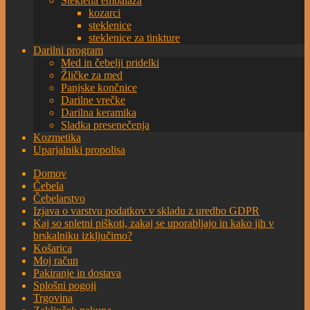
Steklena embalaža
kozarci
steklenice
steklenice za tinkture
Darilni program
Med in čebelji pridelki
Žličke za med
Panjske končnice
Darilne vrečke
Darilna keramika
Sladka presenečenja
Kozmetika
Uparjalniki propolisa
Domov
Čebela
Čebelarstvo
Izjava o varstvu podatkov v skladu z uredbo GDPR
Kaj so spletni piškoti, zakaj se uporabljajo in kako jih v
brskalniku izključimo?
Košarica
Moj račun
Pakiranje in dostava
Splošni pogoji
Trgovina