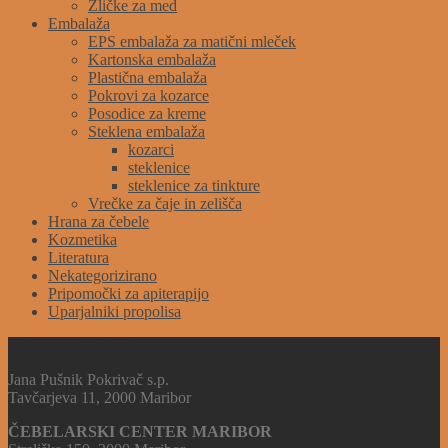
Žličke za med
Embalaža
EPS embalaža za matični mleček
Kartonska embalaža
Plastična embalaža
Pokrovi za kozarce
Posodice za kreme
Steklena embalaža
kozarci
steklenice
steklenice za tinkture
Vrečke za čaje in zelišča
Hrana za čebele
Kozmetika
Literatura
Nekategorizirano
Pripomočki za apiterapijo
Uparjalniki propolisa
TRGOVINA JANA
Jana Pušnik Pokrivač s.p.
Tavčarjeva 11, 2000 Maribor
ČEBELARSKI CENTER MARIBOR