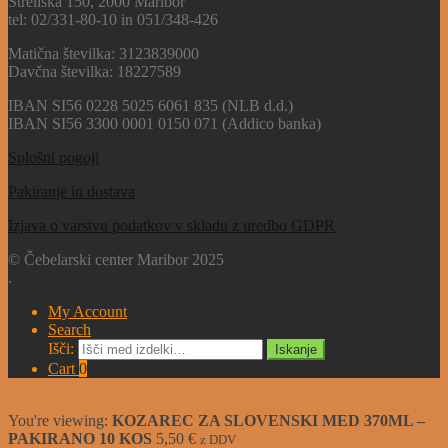
Streliška 150, 2000 Maribor
tel: 02/331-80-10 in 051/348-426
Matična številka: 3123839000
Davčna številka: 18227589
IBAN SI56 0228 5025 6061 835 (NLB d.d.)
IBAN SI56 3300 0001 0150 071 (Addico banka)
Splošni pogoji
Pakiranje in dostava
Izjava o varstvu podatkov v skladu z uredbo GDPR
© Čebelarski center Maribor 2025
.
My Account
Search
Išči:
Iskanje
Cart
0
You're viewing:
KOZAREC ZA SLOVENSKI MED 370ML –
PAKIRANO 10 KOS
5,50
€
z DDV