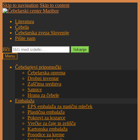
Skip to navigation
Skip to content
Literatura
Čebela
Čebelarska zveza Slovenije
Pišite nam
Išči:
Iskanje
Menu
Čebelarjevi pripomočki
Čebelarska oprema
Drobni inventar
Zaščitna sredstva
Satnice
Hrana za čebele
Embalaža
EPS embalaža za matični mleček
Plastična embalaža
Pokrovi za kozarce
Vrečke za čaje in zelišča
Kartonska embalaža
Posodice za kreme