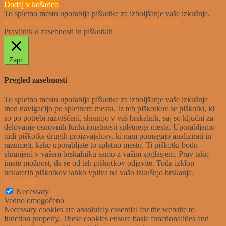
Dodaj v košarico
To spletno mesto uporablja piškotke za izboljšanje vaše izkušnje.
Kaj so piškotki
Nastavitve piškotkov
Strinjam se
Pravilnik o zasebnosti in piškotkih
Zapri
Pregled zasebnosti
To spletno mesto uporablja piškotke za izboljšanje vaše izkušnje
med navigacijo po spletnem mestu. Iz teh piškotkov se piškotki, ki
so po potrebi razvrščeni, shranijo v vaš brskalnik, saj so ključni za
delovanje osnovnih funkcionalnosti spletnega mesta. Uporabljamo
tudi piškotke drugih proizvajalcev, ki nam pomagajo analizirati in
razumeti, kako uporabljate to spletno mesto. Ti piškotki bodo
shranjeni v vašem brskalniku samo z vašim soglasjem. Prav tako
imate možnost, da se od teh piškotkov odjavite. Toda izklop
nekaterih piškotkov lahko vpliva na vašo izkušnjo brskanja.
Necessary
Necessary
Vedno omogočeno
Necessary cookies are absolutely essential for the website to
function properly. These cookies ensure basic functionalities and