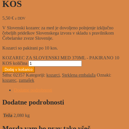
KOS
5,50
€
z DDV
V Slovenski kozarec za med je dovoljeno polnjenje izključno
čebeljih pridelkov Slovenskega izvora v skladu s pravilnikom
Čebelarske zveze Slovenije.
Kozarci so pakirani po 10 kos.
KOZAREC ZA SLOVENSKI MED 370ML - PAKIRANO 10
KOS količina
Dodaj v košarico
Šifra:
02357
Kategoriji:
kozarci
,
Steklena embalaža
Oznaki:
kozarec
,
zamašek
Dodatne podrobnosti
Dodatne podrobnosti
Teža
2,080 kg
Morda vam bo prav tako všeč…