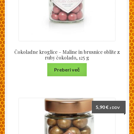
Čokoladne kroglice – Maline in brusnice oblite z
ruby čokolado, 125 g
Preberi več
5,90
€
z DDV