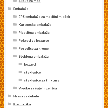
Žličke za med
Embalaža
EPS embalaža za matični mleček
Kartonska embalaža
Plastična embalaža
Pokrovi za kozarce
Posodice za kreme
Steklena embalaža
kozarci
steklenice
steklenice za tinkture
Vrečke za čaje in zelišča
Hrana za čebele
Kozmetika