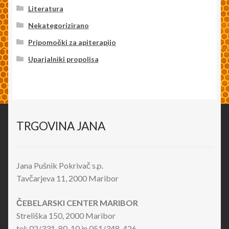
Literatura
Nekategorizirano
Pripomočki za apiterapijo
Uparjalniki propolisa
TRGOVINA JANA
Jana Pušnik Pokrivač s.p.
Tavčarjeva 11, 2000 Maribor
ČEBELARSKI CENTER MARIBOR
Streliška 150, 2000 Maribor
tel: 02/331-80-10 in 051/348-426