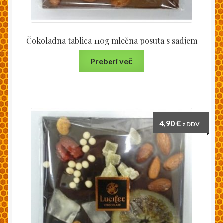
Čokoladna tablica 110g mlečna posuta s sadjem
Preberi več
4,90
€
z DDV