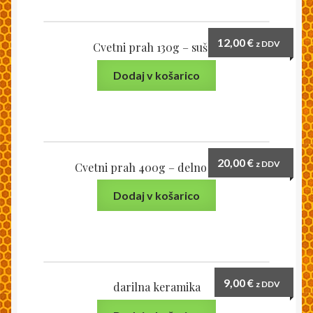
12,00
€
z DDV
Cvetni prah 130g – sušen
Dodaj v košarico
20,00
€
z DDV
Cvetni prah 400g – delno sušen
Dodaj v košarico
9,00
€
z DDV
darilna keramika