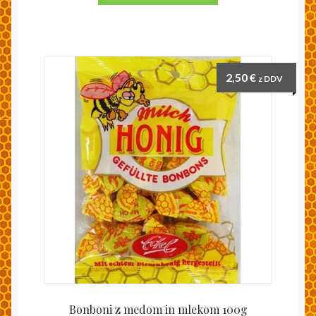
2,50
€
z DDV
Bonboni z medom in mlekom 100g