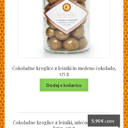
Čokoladne kroglice z lešniki in medeno čokolado,
125 g
Dodaj v košarico
5,90
€
z DDV
Čokoladne kroglice z lešniki, mlečno čokolado in
kavo, 125 g