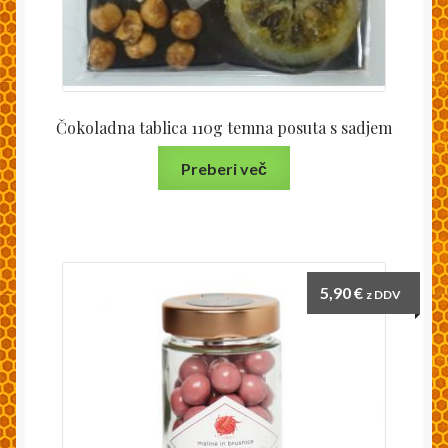
Čokoladna tablica 110g temna posuta s sadjem
Preberi več
5,90
€
z DDV