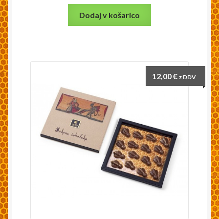
Dodaj v košarico
12,00
€
z DDV