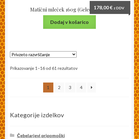
178,00
€
z DDV
Matični mleček 160g (Gelee Royale)
Dodaj v košarico
Prikazovanje 1–16 od 61 rezultatov
1
2
3
4
Kategorije izdelkov
Čebelarjevi pripomočki