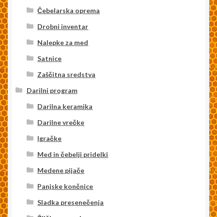
Čebelarska oprema
Drobni inventar
Nalepke za med
Satnice
Zaščitna sredstva
Darilni program
Darilna keramika
Darilne vrečke
Igračke
Med in čebelji pridelki
Medene pijače
Panjske končnice
Sladka presenečenja