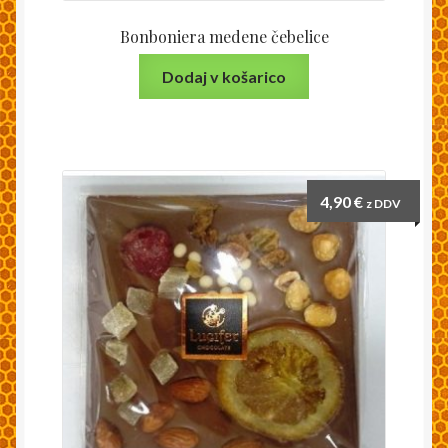
Bonboniera medene čebelice
Dodaj v košarico
4,90
€
z DDV