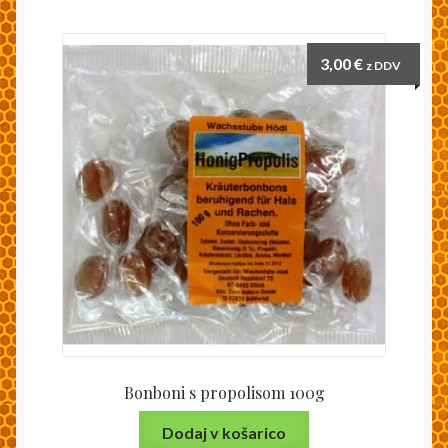
Moj račun
3,00
€
z DDV
Pakiranje in dostava
Splošni pogoji
Trgovina
Zaključek nakupa
Bonboni s propolisom 100g
Dodaj v košarico