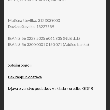
Matična številka: 3123839000
Davčna številka: 18227589
IBAN SI56 0228 5025 6061 835 (NLB d.d.)
IBAN SI56 3300 0001 0150 071 (Addico banka)
Splošni pogoji
Pakiranje in dostava
Izjava o varstvu podatkov v skladu z uredbo GDPR