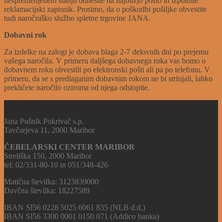
nespremenjenem stanju odnesite na najbližjo pošto in izpolnite
reklamacijski zapisnik. Prosimo, da o poškodbi pošiljke obvestite
tudi naročniško službo spletne trgovine JANA.
Dobavni rok
Za izdelke na zalogi je dobava blaga 2-7 delovnih dni po prejemu
vašega naročila. V primeru daljšega dobavnega roka vas bomo o
dobavnem roku obvestili po elektronski pošti ali pa po telefonu. V
primeru, da se s predlaganim dobavnim rokom ne bi strinjali, lahko
prekličete naročilo oziroma od njega odstopite.
TRGOVINA JANA
Jana Pušnik Pokrivač s.p.
Tavčarjeva 11, 2000 Maribor
ČEBELARSKI CENTER MARIBOR
Streliška 150, 2000 Maribor
tel: 02/331-80-10 in 051/348-426
Matična številka: 3123839000
Davčna številka: 18227589
IBAN SI56 0228 5025 6061 835 (NLB d.d.)
IBAN SI56 3300 0001 0150 071 (Addico banka)