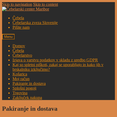
Skip to navigation
Skip to content
Čebela
Čebelarska zveza Slovenije
Pišite nam
Menu
Domov
Čebela
Čebelarstvo
Izjava o varstvu podatkov v skladu z uredbo GDPR
Kaj so spletni piškoti, zakaj se uporabljajo in kako jih v
brskalniku izključimo?
Košarica
Moj račun
Pakiranje in dostava
Splošni pogoji
Trgovina
Zaključek nakupa
Pakiranje in dostava