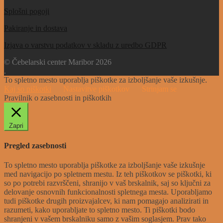
Splošni pogoji
Pakiranje in dostava
Izjava o varstvu podatkov v skladu z uredbo GDPR
© Čebelarski center Maribor 2026
.
To spletno mesto uporablja piškotke za izboljšanje vaše izkušnje.
Kaj so piškotki
Nastavitve piškotkov
Strinjam se
Pravilnik o zasebnosti in piškotkih
Zapri
Pregled zasebnosti
To spletno mesto uporablja piškotke za izboljšanje vaše izkušnje
med navigacijo po spletnem mestu. Iz teh piškotkov se piškotki, ki
so po potrebi razvrščeni, shranijo v vaš brskalnik, saj so ključni za
delovanje osnovnih funkcionalnosti spletnega mesta. Uporabljamo
tudi piškotke drugih proizvajalcev, ki nam pomagajo analizirati in
razumeti, kako uporabljate to spletno mesto. Ti piškotki bodo
shranjeni v vašem brskalniku samo z vašim soglasjem. Prav tako