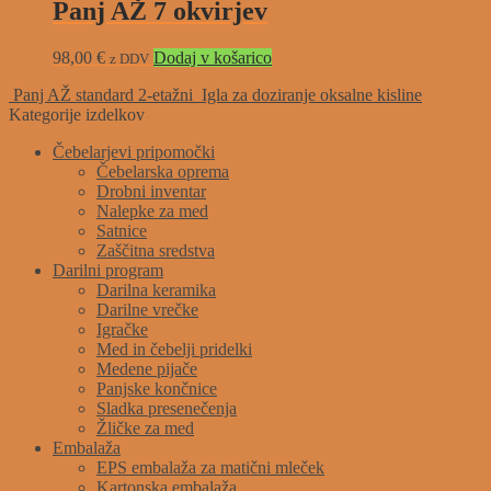
Panj AŽ 7 okvirjev
98,00
€
Dodaj v košarico
z DDV
Panj AŽ standard 2-etažni
Igla za doziranje oksalne kisline
Kategorije izdelkov
Čebelarjevi pripomočki
Čebelarska oprema
Drobni inventar
Nalepke za med
Satnice
Zaščitna sredstva
Darilni program
Darilna keramika
Darilne vrečke
Igračke
Med in čebelji pridelki
Medene pijače
Panjske končnice
Sladka presenečenja
Žličke za med
Embalaža
EPS embalaža za matični mleček
Kartonska embalaža