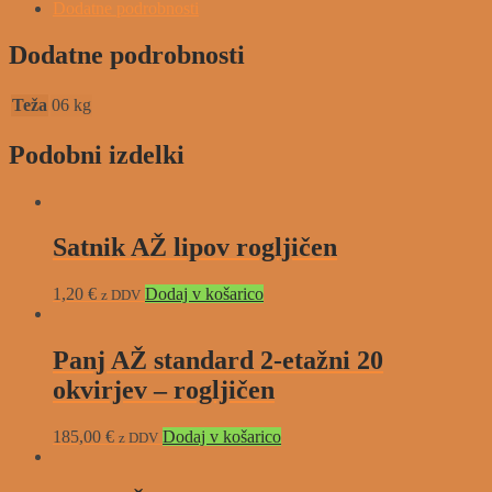
Dodatne podrobnosti
Dodatne podrobnosti
Teža
06 kg
Podobni izdelki
Satnik AŽ lipov rogljičen
1,20
€
Dodaj v košarico
z DDV
Panj AŽ standard 2-etažni 20
okvirjev – rogljičen
185,00
€
Dodaj v košarico
z DDV