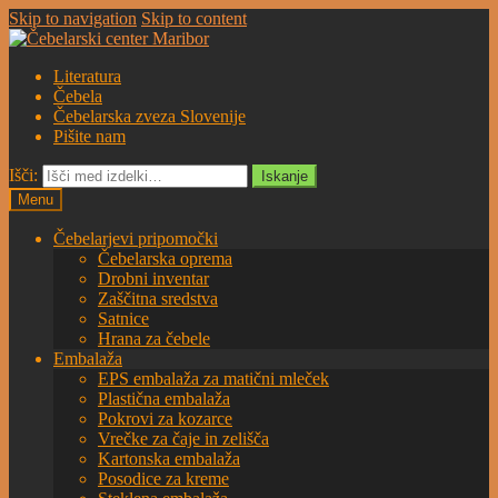
Skip to navigation
Skip to content
Literatura
Čebela
Čebelarska zveza Slovenije
Pišite nam
Išči:
Iskanje
Menu
Čebelarjevi pripomočki
Čebelarska oprema
Drobni inventar
Zaščitna sredstva
Satnice
Hrana za čebele
Embalaža
EPS embalaža za matični mleček
Plastična embalaža
Pokrovi za kozarce
Vrečke za čaje in zelišča
Kartonska embalaža
Posodice za kreme