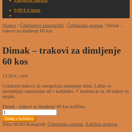
Zaključek nakupa
0,00
€
0 items
Domov
/
Čebelarjevi pripomočki
/
Čebelarska oprema
/
Dimak –
trakovi za dimljenje 60 kos
Dimak – trakovi za dimljenje
60 kos
13,20
€
z DDV
Celulozni trakovi, ki omogočajo nastajanje dima. Lahko se
uporabljajo samostojno ali v kadilniku. V kartonu je ca. 60 trakov in
stojalo.
Dimak - trakovi za dimljenje 60 kos količina
Dodaj v košarico
Šifra:
00265
Kategoriji:
Čebelarska oprema
,
Zaščitna sredstva