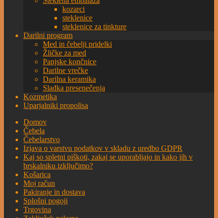
Steklena embalaža
kozarci
steklenice
steklenice za tinkture
Darilni program
Med in čebelji pridelki
Žličke za med
Panjske končnice
Darilne vrečke
Darilna keramika
Sladka presenečenja
Kozmetika
Uparjalniki propolisa
Domov
Čebela
Čebelarstvo
Izjava o varstvu podatkov v skladu z uredbo GDPR
Kaj so spletni piškoti, zakaj se uporabljajo in kako jih v
brskalniku izključimo?
Košarica
Moj račun
Pakiranje in dostava
Splošni pogoji
Trgovina