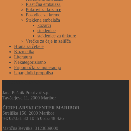
Plastična embalaža
Pokrovi za kozarce
Posodice za kreme
Steklena embalaža
kozarci
steklenice
steklenice za tinkture
Vrečke za čaje in zelišča
Hrana za čebele
Kozmetika
Literatura
Nekategorizirano
Pripomočki za apiterapijo
Uparjalniki propolisa
TRGOVINA JANA
Jana Pušnik Pokrivač s.p.
Tavčarjeva 11, 2000 Maribor
ČEBELARSKI CENTER MARIBOR
Streliška 150, 2000 Maribor
tel: 02/331-80-10 in 051/348-426
Matična številka: 3123839000