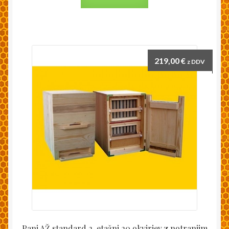
219,00
€
z DDV
Panj AŽ standard 2-etažni 20 okvirjev z notranjim