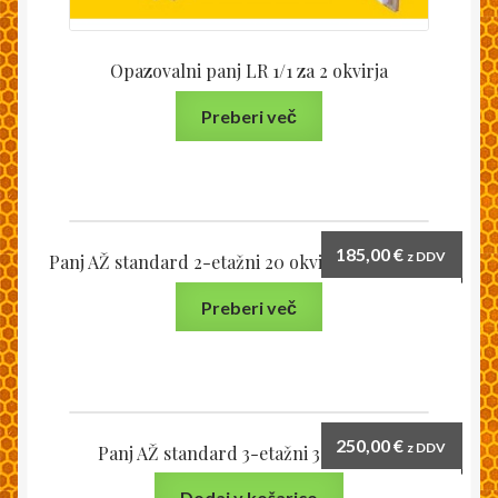
Opazovalni panj LR 1/1 za 2 okvirja
Preberi več
185,00
€
z DDV
Panj AŽ standard 2-etažni 20 okvirjev z begalnico
Preberi več
250,00
€
z DDV
Panj AŽ standard 3-etažni 30 okvirjev
Dodaj v košarico