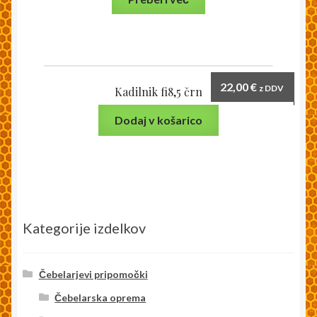
22,00
€
z DDV
Kadilnik fi8,5 črn
Dodaj v košarico
Kategorije izdelkov
Čebelarjevi pripomočki
Čebelarska oprema