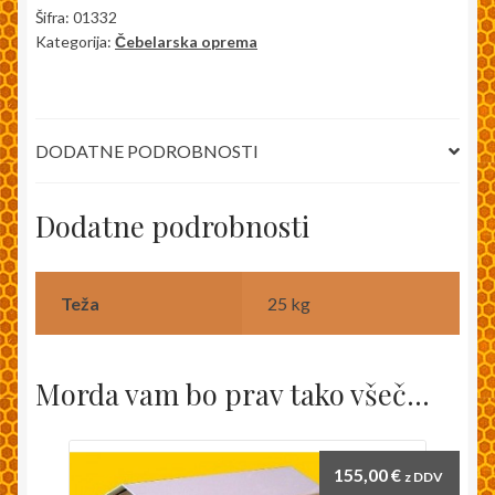
etažni
Šifra:
01332
Kategorija:
Čebelarska oprema
20
okvirjev
-
rogljičen
DODATNE PODROBNOSTI
količina
Dodatne podrobnosti
Teža
25 kg
Morda vam bo prav tako všeč…
155,00
€
z DDV