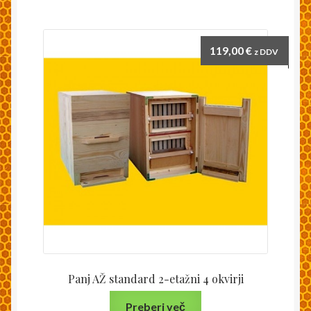
119,00
€
z DDV
Panj AŽ standard 2-etažni 4 okvirji
Preberi več