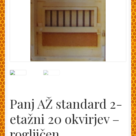
Moj račun
Pakiranje in dostava
Splošni pogoji
Trgovina
Zaključek nakupa
Panj AŽ standard 2-
etažni 20 okvirjev –
rogljičen