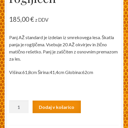
185,00
€
z DDV
Panj AŽ standard je izdelan iz smrekovega lesa. Škatla
panja je rogljičena. Vsebuje 20 AŽ okvirjev in žično
matično rešetko. Panj je zaščiten z osnovnim premazom
za les.
Višina:61,8cm Širina:41,4cm Globina:62cm
Panj
Dodaj v košarico
AŽ
standard
2-