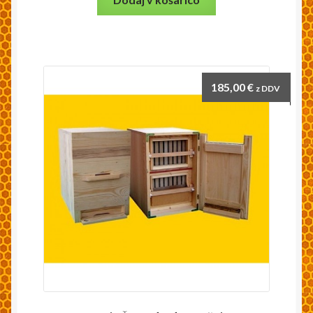
185,00
€
z DDV