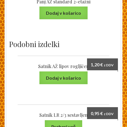
Panj AŽ standard 2-etažni
Dodaj v košarico
Podobni izdelki
1,20
€
z DDV
Satnik AŽ lipov rogljičen
Dodaj v košarico
0,95
€
z DDV
Satnik LR 2/3 sestavljen
Preberi več