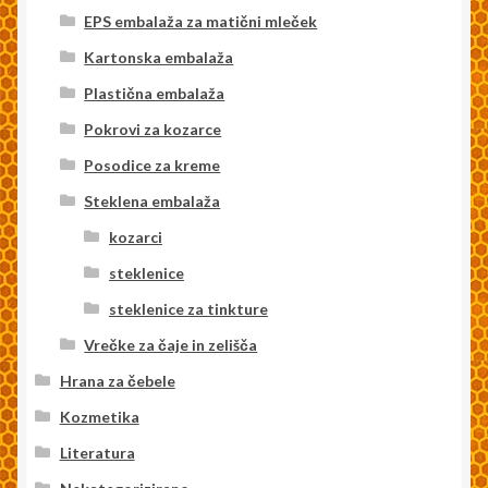
EPS embalaža za matični mleček
Kartonska embalaža
Plastična embalaža
Pokrovi za kozarce
Posodice za kreme
Steklena embalaža
kozarci
steklenice
steklenice za tinkture
Vrečke za čaje in zelišča
Hrana za čebele
Kozmetika
Literatura