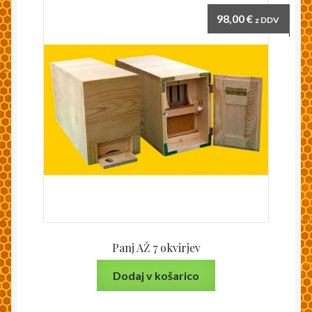
98,00
€
z DDV
Panj AŽ 7 okvirjev
Dodaj v košarico