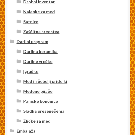
Drobni inventar
Nalepke za med
Satnice
Zaščitna sredstva
Darilni program
Darilna keramika
Darilne vrečke
Igračke
Med in čebelji pridelki
Medene pijače
Panjske končnice
Sladka presenečenja
Žličke za med
Embalaža