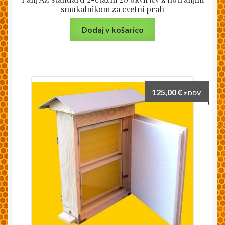
smukalnikom za cvetni prah
Dodaj v košarico
125,00
€
z DDV