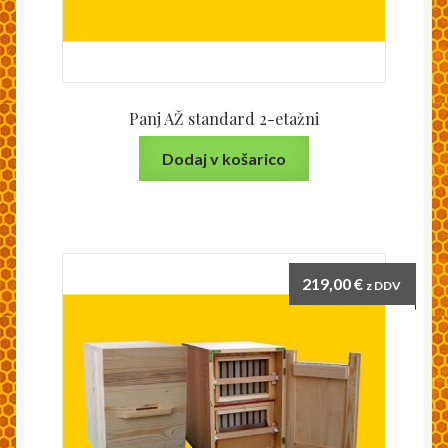
Panj AŽ standard 2-etažni
Dodaj v košarico
219,00
€
z DDV