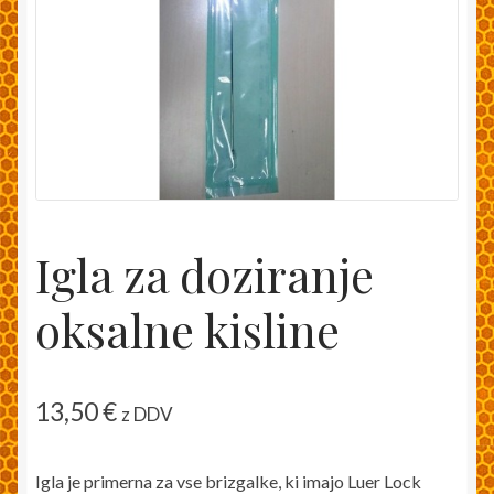
Moj račun
Pakiranje in dostava
Splošni pogoji
Trgovina
Igla za doziranje
Zaključek nakupa
oksalne kisline
13,50
€
z DDV
Igla je primerna za vse brizgalke, ki imajo Luer Lock