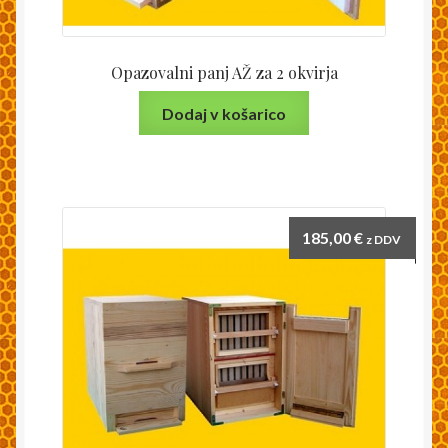
Opazovalni panj AŽ za 2 okvirja
Dodaj v košarico
185,00
€
z DDV