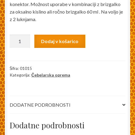
konektor. Možnost uporabe v kombinaciji z brizgalko
za oksalno kislino ali ročno brizgalko 60 ml . Na voljo je
z 2 luknjama.
Igla
Dodaj v košarico
za
doziranje
oksalne
kisline
Šifra:
01015
Kategorija:
Čebelarska oprema
količina
DODATNE PODROBNOSTI
Dodatne podrobnosti