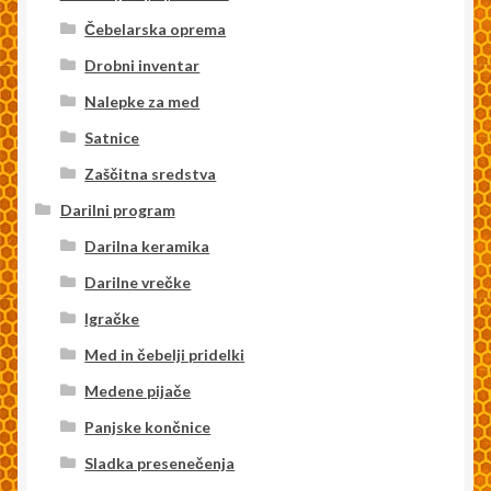
Čebelarska oprema
Drobni inventar
Nalepke za med
Satnice
Zaščitna sredstva
Darilni program
Darilna keramika
Darilne vrečke
Igračke
Med in čebelji pridelki
Medene pijače
Panjske končnice
Sladka presenečenja