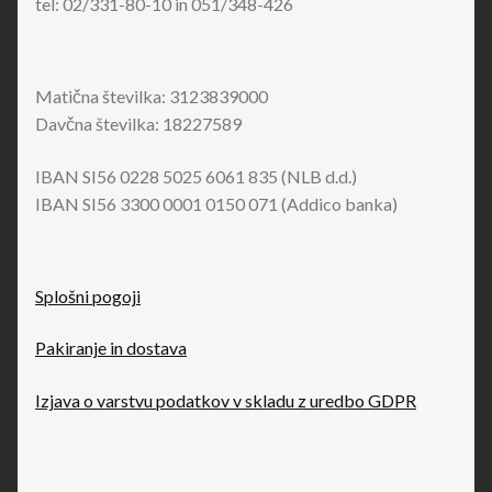
tel: 02/331-80-10 in 051/348-426
Matična številka: 3123839000
Davčna številka: 18227589
IBAN SI56 0228 5025 6061 835 (NLB d.d.)
IBAN SI56 3300 0001 0150 071 (Addico banka)
Splošni pogoji
Pakiranje in dostava
Izjava o varstvu podatkov v skladu z uredbo GDPR