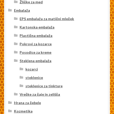
Žličke za med
Embalaža
EPS embalaža za matični mleček
Kartonska embalaža
Plastična embalaža
Pokrovi za kozarce
Posodice za kreme
Steklena embalaža
kozarci
steklenice
steklenice za tinkture
Vrečke za čaje in zelišča
Hrana za čebele
Kozmetika