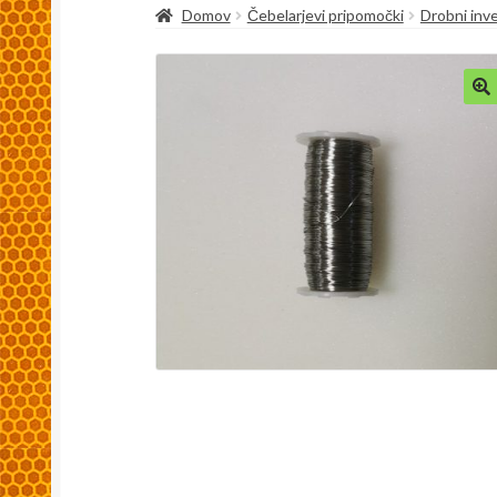
Domov
Čebelarjevi pripomočki
Drobni inv
Kaj so spletni piškoti, zakaj se uporabljajo in
Pakiranje in dostava
Splošni pogoji
Trgovina
🔍