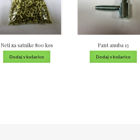
Neti za satnike 800 kos
Pant anuba 13
Dodaj v košarico
Dodaj v košarico