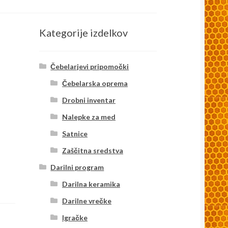
Kategorije izdelkov
Čebelarjevi pripomočki
Čebelarska oprema
Drobni inventar
Nalepke za med
Satnice
Zaščitna sredstva
Darilni program
Darilna keramika
Darilne vrečke
Igračke