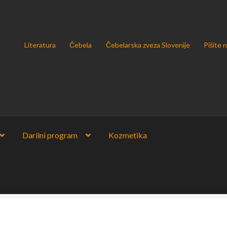
Literatura
Čebela
Čebelarska zveza Slovenije
Pišite 
Darilni program
Kozmetika
u podatkov v skladu z uredbo GDPR