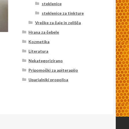
steklenice
steklenice za tinkture
Vrečke za čaje in zelišča
Hrana za čebele
Kozmetika
Literatura
Nekategorizirano
Pripomočki za apiterapijo
Uparjalniki propolisa