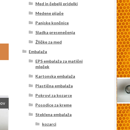
Med in čebelji pridelki
Medene pijače
Panjske končnice
Sladka presenečenja
Žličke za med
Embalaža
EPS embalaža za matični
mleček
Kartonska embalaža
Plastična embalaža
Pokrovi za kozarce
DDV
Posodice za kreme
Steklena embalaža
kozarci