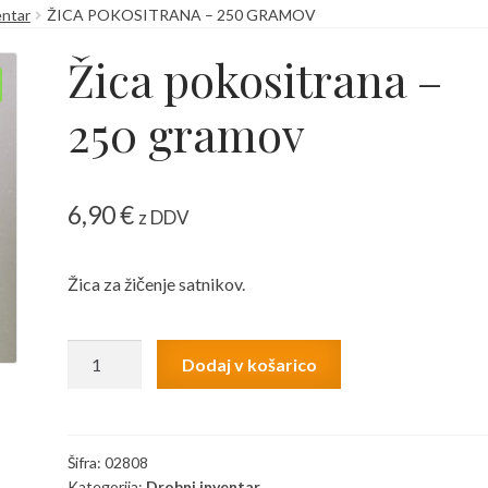
entar
ŽICA POKOSITRANA – 250 GRAMOV
 kako jih v brskalniku izključimo?
Košarica
Moj račun
Žica pokositrana –
Zaključek nakupa
250 gramov
6,90
€
z DDV
Žica za žičenje satnikov.
Žica
Dodaj v košarico
pokositrana
-
250
gramov
Šifra:
02808
Kategorija:
Drobni inventar