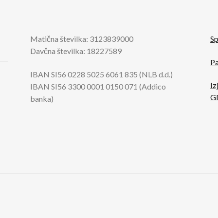
Matična številka: 3123839000
Sp
Davčna številka: 18227589
Pa
IBAN SI56 0228 5025 6061 835 (NLB d.d.)
Iz
IBAN SI56 3300 0001 0150 071 (Addico
G
banka)