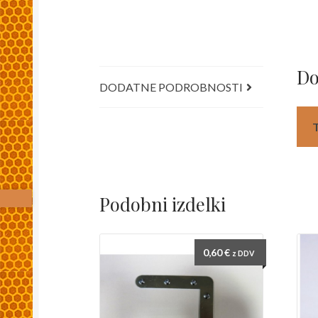
Do
DODATNE PODROBNOSTI
Podobni izdelki
0,60
€
z DDV