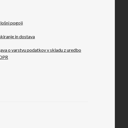
lošni pogoji
kiranje in dostava
java o varstvu podatkov v skladu z uredbo
DPR