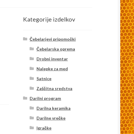
Kategorije izdelkov
Čebelarjevi pripomočki
Čebelarska oprema
Drobni inventar
Nalepke za med
Satnice
Zaščitna sredstva
Darilni program
Darilna keramika
Darilne vrečke
Igračke