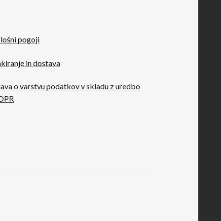
lošni pogoji
kiranje in dostava
java o varstvu podatkov v skladu z uredbo
DPR