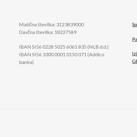
Matična številka: 3123839000
Sp
Davčna številka: 18227589
Pa
IBAN SI56 0228 5025 6061 835 (NLB d.d.)
Iz
IBAN SI56 3300 0001 0150 071 (Addico
G
banka)