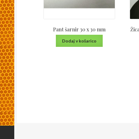
Pant šarnir 30 x 30 mm
Žic
Dodaj v košarico