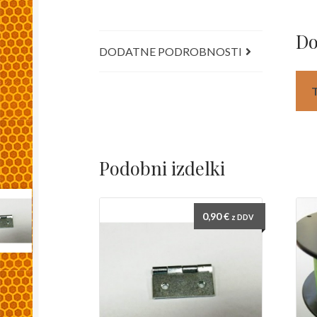
Do
DODATNE PODROBNOSTI
Podobni izdelki
0,90
€
z DDV