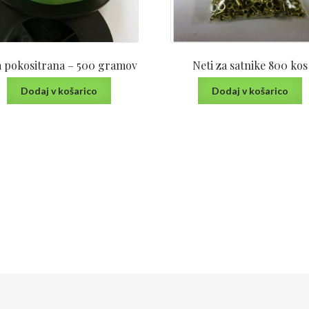
a pokositrana – 500 gramov
Neti za satnike 800 kos
Dodaj v košarico
Dodaj v košarico