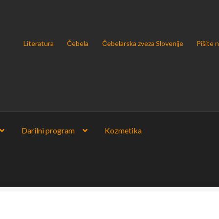
Literatura
Čebela
Čebelarska zveza Slovenije
Pišite 
Darilni program
Kozmetika
u podatkov v skladu z uredbo GDPR