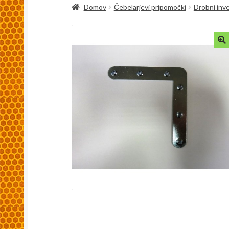
Domov
Čebelarjevi pripomočki
Drobni inv
Kaj so spletni piškoti, zakaj se uporabljajo in
Pakiranje in dostava
Splošni pogoji
Trgovina
🔍