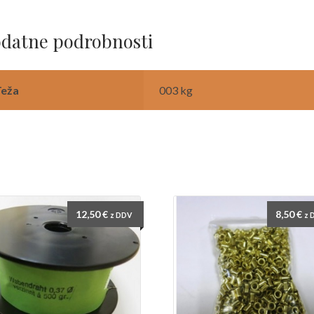
datne podrobnosti
Teža
003 kg
12,50
€
8,50
€
z DDV
z 