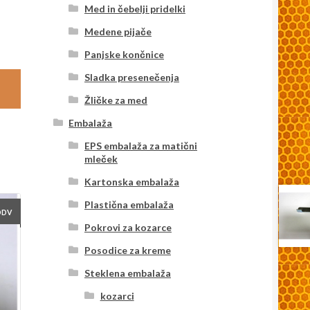
Med in čebelji pridelki
Medene pijače
Panjske končnice
Sladka presenečenja
Žličke za med
Embalaža
EPS embalaža za matični
mleček
Kartonska embalaža
Plastična embalaža
DDV
Pokrovi za kozarce
Posodice za kreme
Steklena embalaža
kozarci