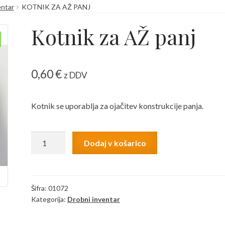
entar
KOTNIK ZA AŽ PANJ
 kako jih v brskalniku izključimo?
Košarica
Moj račun
Kotnik za AŽ panj
Zaključek nakupa
0,60
€
z DDV
Kotnik se uporablja za ojačitev konstrukcije panja.
Kotnik
Dodaj v košarico
za
AŽ
panj
količina
Šifra:
01072
Kategorija:
Drobni inventar