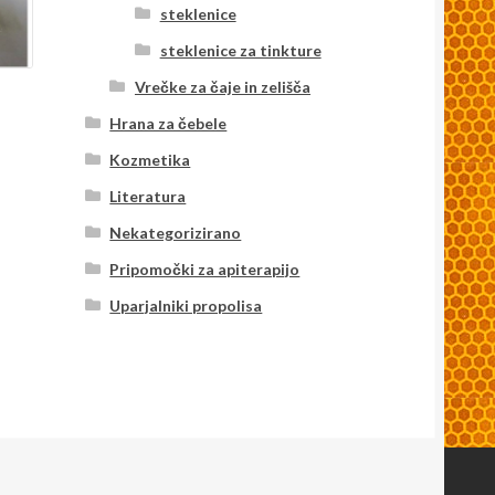
steklenice
steklenice za tinkture
Vrečke za čaje in zelišča
Hrana za čebele
Kozmetika
Literatura
Nekategorizirano
Pripomočki za apiterapijo
Uparjalniki propolisa