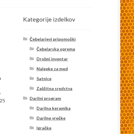
Kategorije izdelkov
Čebelarjevi pripomočki
Čebelarska oprema
Drobni inventar
Nalepke za med
a
Satnice
o
Zaščitna sredstva
o
Darilni program
125
Darilna keramika
Darilne vrečke
Igračke