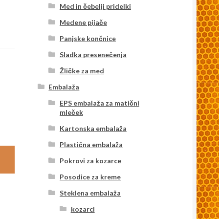
Med in čebelji pridelki
Medene pijače
Panjske končnice
Sladka presenečenja
Žličke za med
Embalaža
EPS embalaža za matični
mleček
Kartonska embalaža
Plastična embalaža
Pokrovi za kozarce
Posodice za kreme
Steklena embalaža
kozarci