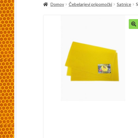
Domov
Čebelarjevi pripomočki
Satnice
Kaj so spletni piškoti, zakaj se uporabljajo in
Pakiranje in dostava
Splošni pogoji
Trgovina
🔍