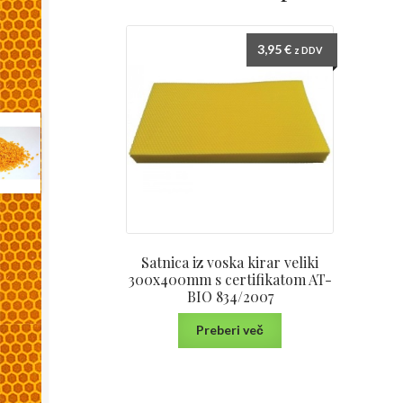
3,95
€
z DDV
Satnica iz voska kirar veliki
300x400mm s certifikatom AT-
BIO 834/2007
Preberi več