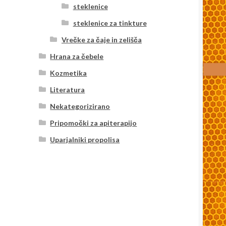
steklenice
steklenice za tinkture
Vrečke za čaje in zelišča
Hrana za čebele
Kozmetika
Literatura
Nekategorizirano
Pripomočki za apiterapijo
Uparjalniki propolisa