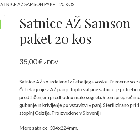
SATNICE AŽ SAMSON PAKET 20 KOS
 kako jih v brskalniku izključimo?
Košarica
Moj račun
Satnice AŽ Samson
Zaključek nakupa
paket 20 kos
35,00
€
z DDV
Satnice AŽ so izdelane iz čebeljega voska. Primerne so z
čebelarjenje z AŽ panji. Toplo valjane satnice je potrebn
pred žičenjem predhodno malo segreti. S tem preprečim
gubanje in krivljenje po vstavitvi v panj. Sterilizirano pri 
stopinj Celzija. Proizvedene v Sloveniji
Mere satnice: 384x224mm.