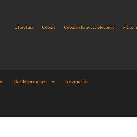
Literatura
Čebela
Čebelarska zveza Slovenije
Pišite 
Darilni program
Kozmetika
u podatkov v skladu z uredbo GDPR