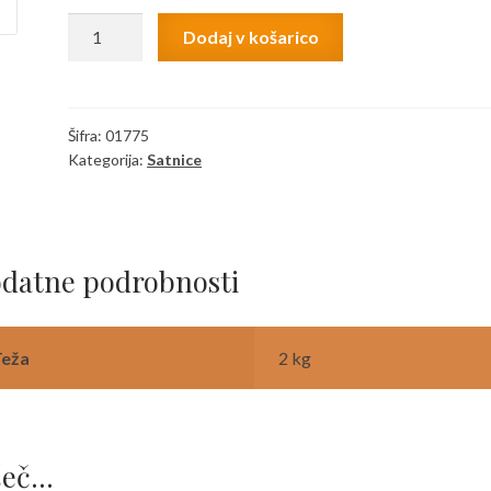
Satnice
Dodaj v košarico
AŽ
Samson
paket
20
Šifra:
01775
Kategorija:
Satnice
kos
količina
datne podrobnosti
Teža
2 kg
šeč…