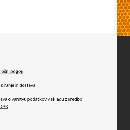
lošni pogoji
kiranje in dostava
java o varstvu podatkov v skladu z uredbo
DPR