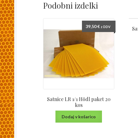
Podobni izdelki
39,50
€
z DDV
Sa
Satnice LR 1/1 Hödl paket 20
kos
Dodaj v košarico