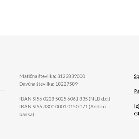
Matična številka: 3123839000
Sp
Davčna številka: 18227589
Pa
IBAN SI56 0228 5025 6061 835 (NLB d.d.)
Iz
IBAN SI56 3300 0001 0150 071 (Addico
G
banka)