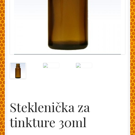
Moj račun
Pakiranje in dostava
Splošni pogoji
Trgovina
Zaključek nakupa
Steklenička za
tinkture 30ml