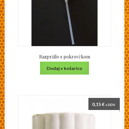
Razpršilo s pokrovčkom
Dodaj v košarico
0,15
€
z DDV