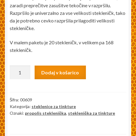
zaradi preprečitve zasušitve tekočine v razpršilu.
Razpršilo je univerzalno za vse velikosti stekleničk, tako
da je potrebno cevko razpršila prilagoditi velikosti
stekleničke.
V malem paketu je 20 stekleničk, v velikem pa 168
stekleničk.
Steklenička
Dodaj v košarico
za
tinkture
30ml
količina
Šifra:
00609
Kategorija:
steklenice za tinkture
Oznaki:
propolis steklenička
,
steklenička za tinkture