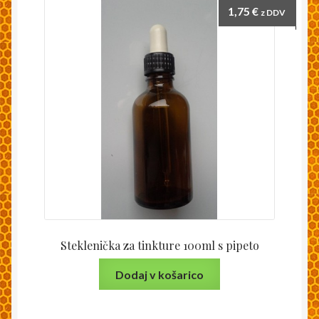
1,75
€
z DDV
Steklenička za tinkture 100ml s pipeto
Dodaj v košarico