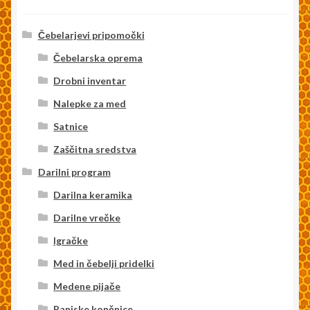
Čebelarjevi pripomočki
Čebelarska oprema
Drobni inventar
Nalepke za med
Satnice
Zaščitna sredstva
Darilni program
Darilna keramika
Darilne vrečke
Igračke
Med in čebelji pridelki
Medene pijače
Panjske končnice