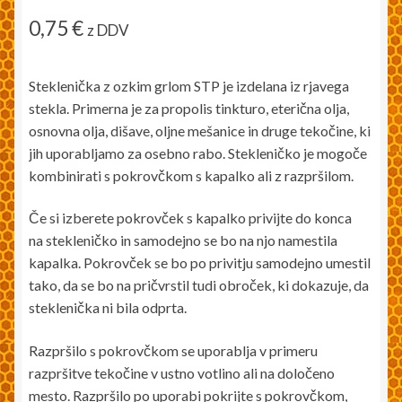
0,75
€
z DDV
Steklenička z ozkim grlom STP je izdelana iz rjavega
stekla. Primerna je za propolis tinkturo, eterična olja,
osnovna olja, dišave, oljne mešanice in druge tekočine, ki
jih uporabljamo za osebno rabo. Stekleničko je mogoče
kombinirati s pokrovčkom s kapalko ali z razpršilom.
Če si izberete pokrovček s kapalko privijte do konca
na stekleničko in samodejno se bo na njo namestila
kapalka. Pokrovček se bo po privitju samodejno umestil
tako, da se bo na pričvrstil tudi obroček, ki dokazuje, da
steklenička ni bila odprta.
Razpršilo s pokrovčkom se uporablja v primeru
razpršitve tekočine v ustno votlino ali na določeno
mesto. Razpršilo po uporabi pokrijte s pokrovčkom,