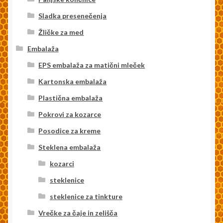
Sladka presenečenja
Žličke za med
Embalaža
EPS embalaža za matični mleček
Kartonska embalaža
Plastična embalaža
Pokrovi za kozarce
Posodice za kreme
Steklena embalaža
kozarci
steklenice
steklenice za tinkture
Vrečke za čaje in zelišča