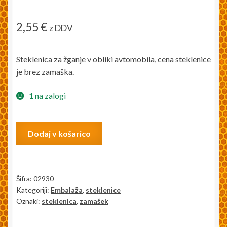
2,55
€
z DDV
Steklenica za žganje v obliki avtomobila, cena steklenice
je brez zamaška.
1 na zalogi
Steklenica
Dodaj v košarico
Oldtimer
200ml
količina
Šifra:
02930
Kategoriji:
Embalaža
,
steklenice
Oznaki:
steklenica
,
zamašek