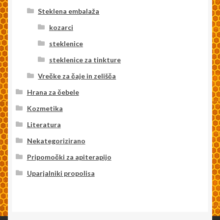
Steklena embalaža
kozarci
steklenice
steklenice za tinkture
Vrečke za čaje in zelišča
Hrana za čebele
Kozmetika
Literatura
Nekategorizirano
Pripomočki za apiterapijo
Uparjalniki propolisa