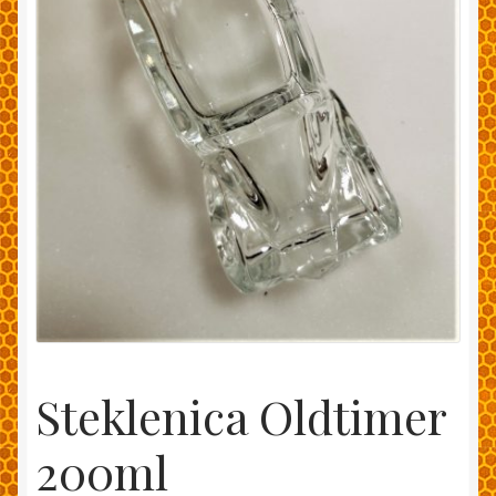
Moj račun
Pakiranje in dostava
Splošni pogoji
Trgovina
Zaključek nakupa
Steklenica Oldtimer
200ml