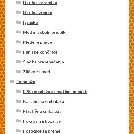
Darilna keramika
Darilne vrečke
Igračke
Med in čebelji pridelki
Medene pijače
Panjske končnice
Sladka presenečenja
Žličke za med
Embalaža
EPS embalaža za matični mleček
Kartonska embalaža
Plastična embalaža
Pokrovi za kozarce
Posodice za kreme