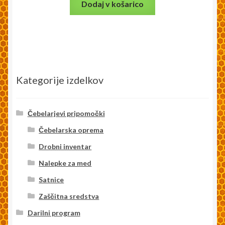
Dodaj v košarico
Kategorije izdelkov
Čebelarjevi pripomočki
Čebelarska oprema
Drobni inventar
Nalepke za med
Satnice
Zaščitna sredstva
Darilni program