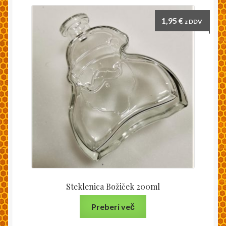
1,95
€
z DDV
Steklenica Božiček 200ml
Preberi več