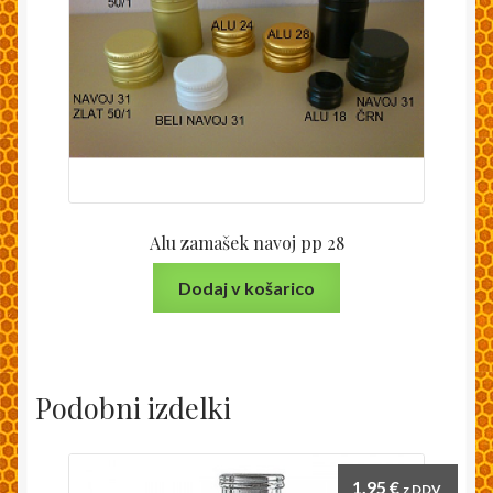
Alu zamašek navoj pp 28
Dodaj v košarico
Podobni izdelki
1,95
€
z DDV