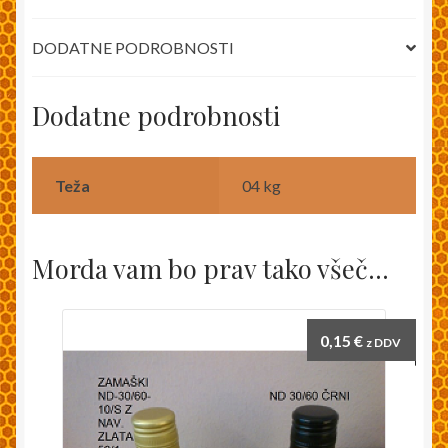
DODATNE PODROBNOSTI
Dodatne podrobnosti
Teža
04 kg
Morda vam bo prav tako všeč…
0,15
€
z DDV