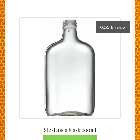
0,55
€
z DDV
Steklenica Flask 200ml