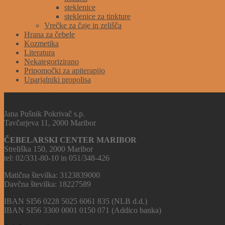
steklenice
steklenice za tinkture
Vrečke za čaje in zelišča
Hrana za čebele
Kozmetika
Literatura
Nekategorizirano
Pripomočki za apiterapijo
Uparjalniki propolisa
TRGOVINA JANA
Jana Pušnik Pokrivač s.p.
Tavčarjeva 11, 2000 Maribor
ČEBELARSKI CENTER MARIBOR
Streliška 150, 2000 Maribor
tel: 02/331-80-10 in 051/348-426
Matična številka: 3123839000
Davčna številka: 18227589
IBAN SI56 0228 5025 6061 835 (NLB d.d.)
IBAN SI56 3300 0001 0150 071 (Addico banka)