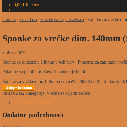
0,00
€
0 items
Domov
/
Embalaža
/
Vrečke za čaje in zelišča
/
Sponke za vrečke dim
Sponke za vrečke dim. 140mm (z
2,50
€
z DDV
Sponke so dimenzije 140mm v beli barvi. Primerne za zapiranje vrečk z
Pakirane so po 50 kos. Cena 1 sponke je 0,05€.
Sponke za vrečke dim. 140mm (za vrečke 265x85x50) - 50 kos količ
Dodaj v košarico
Šifra:
02832
Kategorija:
Vrečke za čaje in zelišča
Dodatne podrobnosti
Dodatne podrobnosti