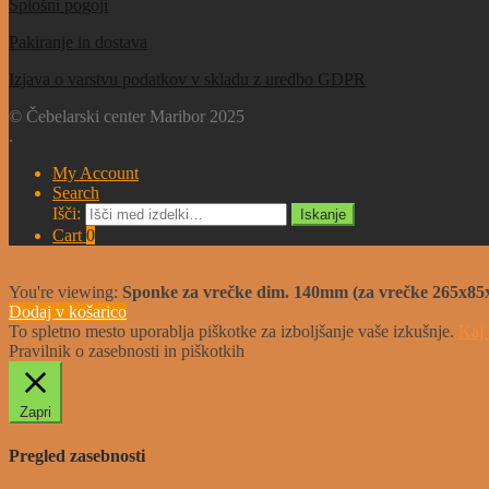
Splošni pogoji
Pakiranje in dostava
Izjava o varstvu podatkov v skladu z uredbo GDPR
© Čebelarski center Maribor 2025
.
My Account
Search
Išči:
Iskanje
Cart
0
You're viewing:
Sponke za vrečke dim. 140mm (za vrečke 265x85x
Dodaj v košarico
To spletno mesto uporablja piškotke za izboljšanje vaše izkušnje.
Kaj 
Pravilnik o zasebnosti in piškotkih
Zapri
Pregled zasebnosti