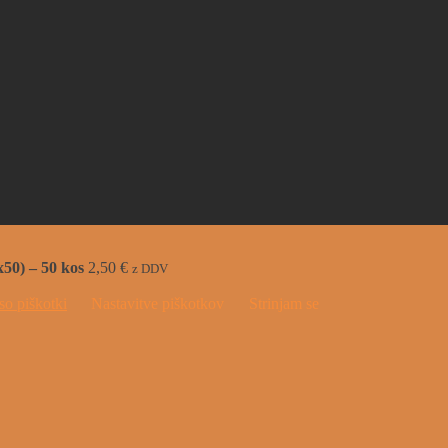
50) – 50 kos
2,50
€
z DDV
so piškotki
Nastavitve piškotkov
Strinjam se