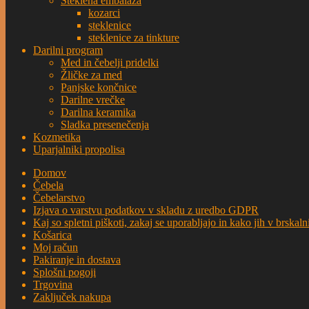
Steklena embalaža
kozarci
steklenice
steklenice za tinkture
Darilni program
Med in čebelji pridelki
Žličke za med
Panjske končnice
Darilne vrečke
Darilna keramika
Sladka presenečenja
Kozmetika
Uparjalniki propolisa
Domov
Čebela
Čebelarstvo
Izjava o varstvu podatkov v skladu z uredbo GDPR
Kaj so spletni piškoti, zakaj se uporabljajo in kako jih v brskal
Košarica
Moj račun
Pakiranje in dostava
Splošni pogoji
Trgovina
Zaključek nakupa