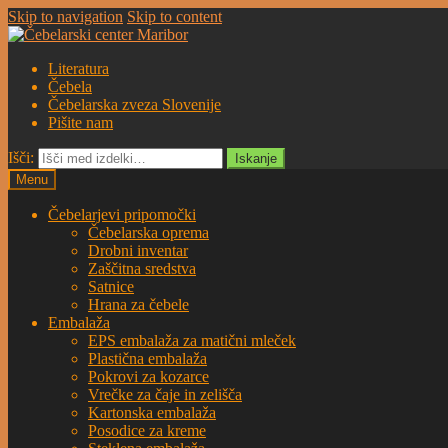
Skip to navigation
Skip to content
Literatura
Čebela
Čebelarska zveza Slovenije
Pišite nam
Išči:
Iskanje
Menu
Čebelarjevi pripomočki
Čebelarska oprema
Drobni inventar
Zaščitna sredstva
Satnice
Hrana za čebele
Embalaža
EPS embalaža za matični mleček
Plastična embalaža
Pokrovi za kozarce
Vrečke za čaje in zelišča
Kartonska embalaža
Posodice za kreme