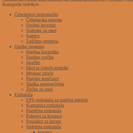
Kategorije izdelkov
Čebelarjevi pripomočki
Čebelarska oprema
Drobni inventar
Nalepke za med
Satnice
Zaščitna sredstva
Darilni program
Darilna keramika
Darilne vrečke
Igračke
Med in čebelji pridelki
Medene pijače
Panjske končnice
Sladka presenečenja
Žličke za med
Embalaža
EPS embalaža za matični mleček
Kartonska embalaža
Plastična embalaža
Pokrovi za kozarce
Posodice za kreme
Steklena embalaža
kozarci