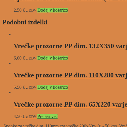
2,50
€
Dodaj v košarico
z DDV
Podobni izdelki
Vrečke prozorne PP dim. 132X350 varj
6,00
€
Dodaj v košarico
z DDV
Vrečke prozorne PP dim. 110X280 varj
5,50
€
Dodaj v košarico
z DDV
Vrečke prozorne PP dim. 65X220 varje
4,50
€
Preberi več
z DDV
Sponke za vrečke dim. 110mm (za vrečke 200x60x40) - 50 kos
Vreč