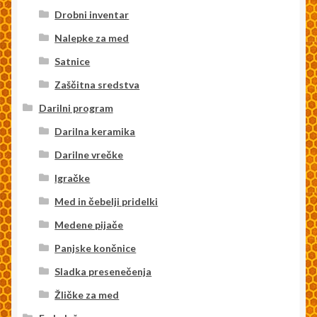
Drobni inventar
Nalepke za med
Satnice
Zaščitna sredstva
Darilni program
Darilna keramika
Darilne vrečke
Igračke
Med in čebelji pridelki
Medene pijače
Panjske končnice
Sladka presenečenja
Žličke za med