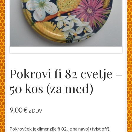
Moj račun
Pakiranje in dostava
Splošni pogoji
Trgovina
Pokrovi fi 82 cvetje –
Zaključek nakupa
50 kos (za med)
9,00
€
z DDV
Pokrovček je dimenzije fi 82, je na navoj (tvist off).