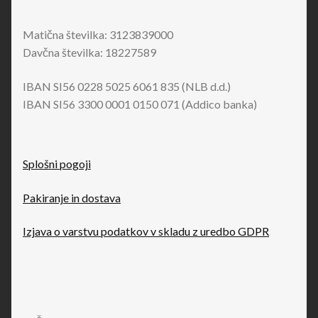
Matična številka: 3123839000
Davčna številka: 18227589
IBAN SI56 0228 5025 6061 835 (NLB d.d.)
IBAN SI56 3300 0001 0150 071 (Addico banka)
Splošni pogoji
Pakiranje in dostava
Izjava o varstvu podatkov v skladu z uredbo GDPR