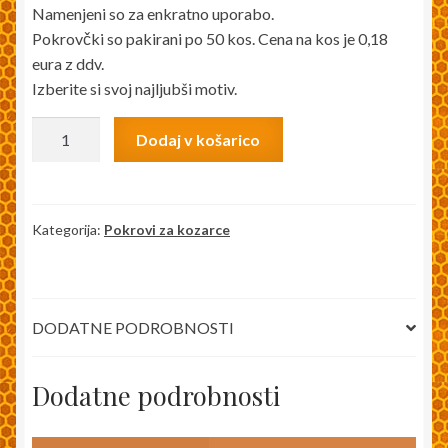
Namenjeni so za enkratno uporabo.
Pokrovčki so pakirani po 50 kos. Cena na kos je 0,18
eura z ddv.
Izberite si svoj najljubši motiv.
Pokrovi
Dodaj v košarico
fi
82
cvetje
-
Kategorija:
Pokrovi za kozarce
50
kos
(za
DODATNE PODROBNOSTI
med)
količina
Dodatne podrobnosti