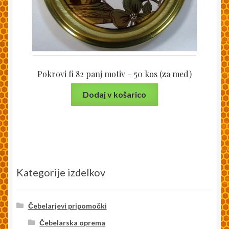
Pokrovi fi 82 panj motiv – 50 kos (za med)
Dodaj v košarico
Kategorije izdelkov
Čebelarjevi pripomočki
Čebelarska oprema