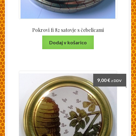
Pokrovi fi 82 satovje s čebelicami
Dodaj v košarico
9,00
€
z DDV