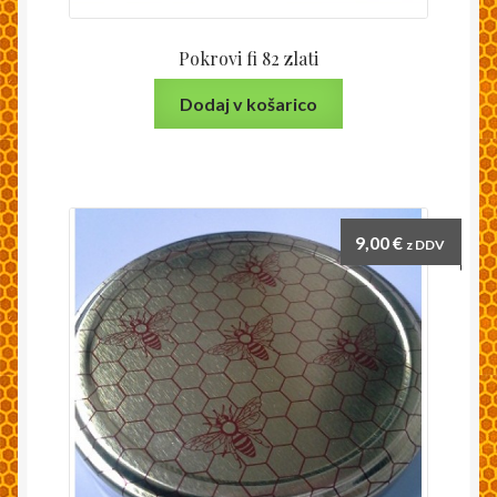
Pokrovi fi 82 zlati
Dodaj v košarico
9,00
€
z DDV