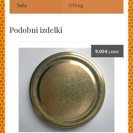
Teža
075 kg
Podobni izdelki
9,00
€
z DDV