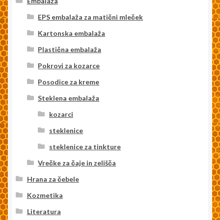
Embalaža
EPS embalaža za matični mleček
Kartonska embalaža
Plastična embalaža
Pokrovi za kozarce
Posodice za kreme
Steklena embalaža
kozarci
steklenice
steklenice za tinkture
Vrečke za čaje in zelišča
Hrana za čebele
Kozmetika
Literatura