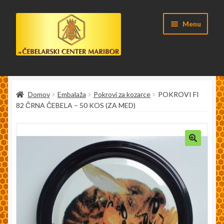
Skip
Skip
Menu
to
to
navigation
content
Domov
Domov
Embalaža
Pokrovi za kozarce
POKROVI FI
Čebela
82 ČRNA ČEBELA – 50 KOS (ZA MED)
Čebelarstvo
Izjava o varstvu podatkov v skladu z uredbo GDPR
🔍
Kaj so spletni piškoti, zakaj se uporabljajo in kako jih v
brskalniku izključimo?
Košarica