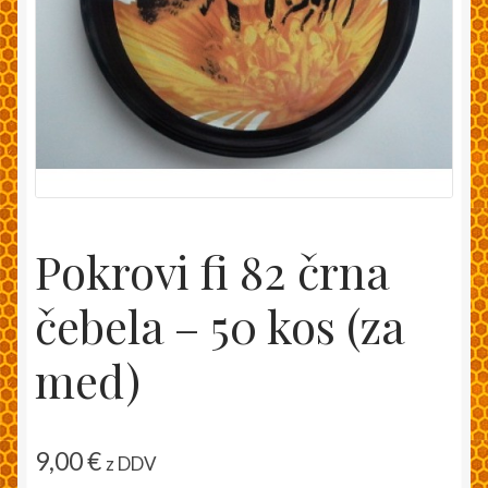
Moj račun
Pakiranje in dostava
Splošni pogoji
Trgovina
Pokrovi fi 82 črna
Zaključek nakupa
čebela – 50 kos (za
med)
9,00
€
z DDV