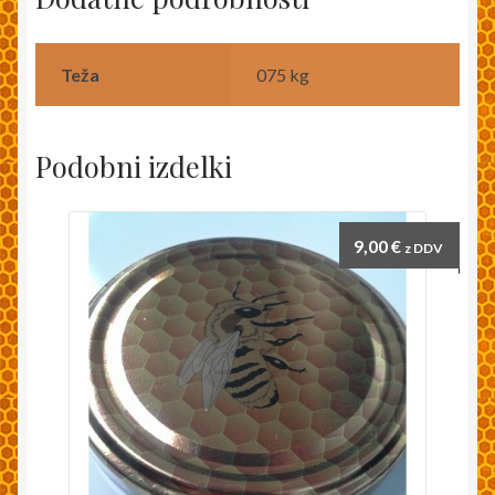
Teža
075 kg
Podobni izdelki
9,00
€
z DDV