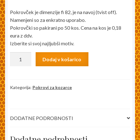
Pokrovček je dimenzije fi 82, je na navoj (tvist off).
Namenjeni so za enkratno uporabo.
Pokrovčki so pakirani po 50 kos. Cena na kos je 0,18
eura z ddv.
Izberite si svoj najljubši motiv.
Pokrovi
Dodaj v košarico
fi
82
črna
čebela
Kategorija:
Pokrovi za kozarce
-
50
kos
DODATNE PODROBNOSTI
(za
med)
količina
Dodatne podrobnosti