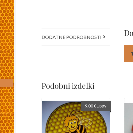
Do
DODATNE PODROBNOSTI
Podobni izdelki
9,00
€
z DDV