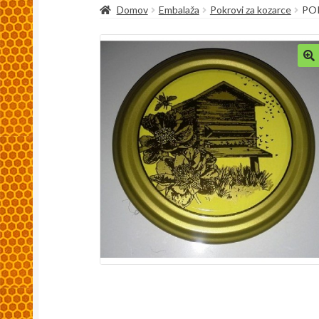
Domov
Embalaža
Pokrovi za kozarce
POK
Kaj so spletni piškoti, zakaj se uporabljajo in
Pakiranje in dostava
Splošni pogoji
Trgovina
🔍