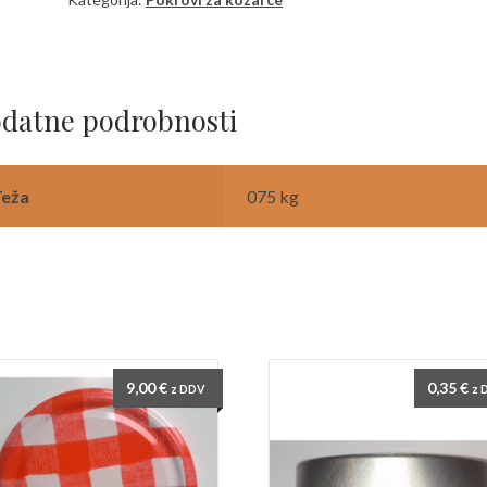
datne podrobnosti
Teža
075 kg
9,00
€
0,35
€
z DDV
z 