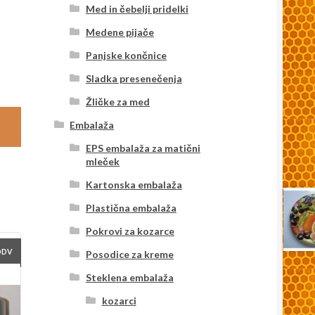
Med in čebelji pridelki
Medene pijače
Panjske končnice
Sladka presenečenja
Žličke za med
Embalaža
EPS embalaža za matični
mleček
Kartonska embalaža
Plastična embalaža
Pokrovi za kozarce
DDV
Posodice za kreme
Steklena embalaža
kozarci