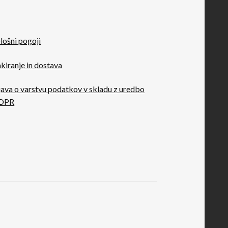
lošni pogoji
kiranje in dostava
java o varstvu podatkov v skladu z uredbo
DPR