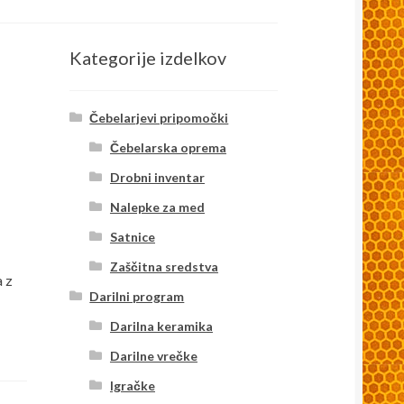
Kategorije izdelkov
Čebelarjevi pripomočki
Čebelarska oprema
Drobni inventar
Nalepke za med
Satnice
Zaščitna sredstva
a z
Darilni program
Darilna keramika
Darilne vrečke
Igračke