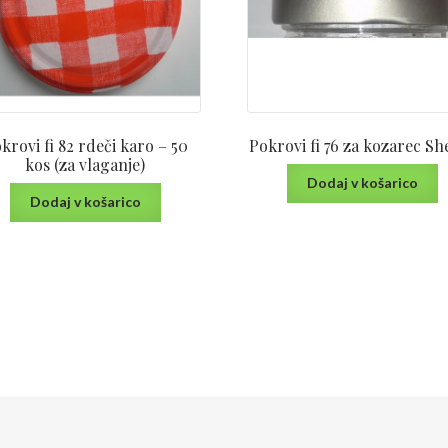
krovi fi 82 rdeči karo – 50
Pokrovi fi 76 za kozarec Sh
kos (za vlaganje)
Dodaj v košarico
Dodaj v košarico