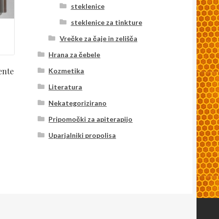
steklenice
steklenice za tinkture
Vrečke za čaje in zelišča
Hrana za čebele
ente
Kozmetika
Literatura
Nekategorizirano
Pripomočki za apiterapijo
Uparjalniki propolisa