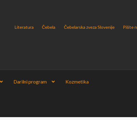
Literatura
Čebela
Čebelarska zveza Slovenije
Pišite 
Darilni program
Kozmetika
u podatkov v skladu z uredbo GDPR