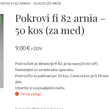
ROVI FI 82 ARNIA – 50 KOS (ZA MED)
 kako jih v brskalniku izključimo?
Košarica
Moj račun
Pokrovi fi 82 arnia –
Zaključek nakupa
50 kos (za med)
9,00
€
z DDV
Pokrovček je dimenzije fi 82, je na navoj (tvist off).
Namenjeni so za enkratno uporabo.
Pokrovčki so pakirani po 50 kos. Cena na kos je 0,18 eur
ddv.
Izberite si svoj najljubši motiv.
Ni na zalogi
Kategorija:
Pokrovi za kozarce