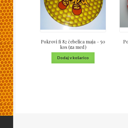
Pokrovi fi 82 čebelica maja – 50
Po
kos (za med)
Dodaj v košarico