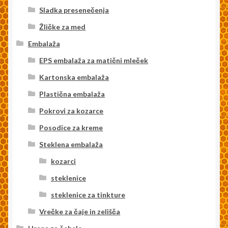
Sladka presenečenja
Žličke za med
Embalaža
EPS embalaža za matični mleček
Kartonska embalaža
Plastična embalaža
Pokrovi za kozarce
Posodice za kreme
Steklena embalaža
kozarci
steklenice
steklenice za tinkture
Vrečke za čaje in zelišča