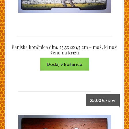
Panjska končnica dim. 25,5x12x1,5 cm – mož, ki nosi
ženo na križu
Dodaj v košarico
25,00
€
z DDV