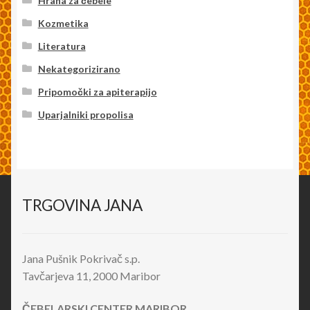
Hrana za čebele
Kozmetika
Literatura
Nekategorizirano
Pripomočki za apiterapijo
Uparjalniki propolisa
TRGOVINA JANA
Jana Pušnik Pokrivač s.p.
Tavčarjeva 11, 2000 Maribor
ČEBELARSKI CENTER MARIBOR