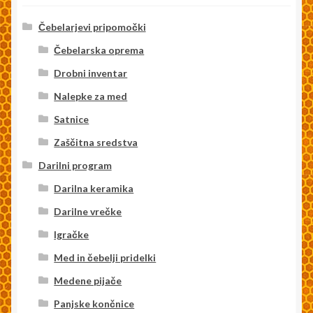
Čebelarjevi pripomočki
Čebelarska oprema
Drobni inventar
Nalepke za med
Satnice
Zaščitna sredstva
Darilni program
Darilna keramika
Darilne vrečke
Igračke
Med in čebelji pridelki
Medene pijače
Panjske končnice