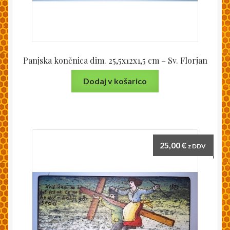
Panjska končnica dim. 25,5x12x1,5 cm – Sv. Florjan
Dodaj v košarico
25,00
€
z DDV