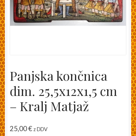
Moj račun
Pakiranje in dostava
Splošni pogoji
Trgovina
Panjska končnica
Zaključek nakupa
dim. 25,5x12x1,5 cm
– Kralj Matjaž
25,00
€
z DDV