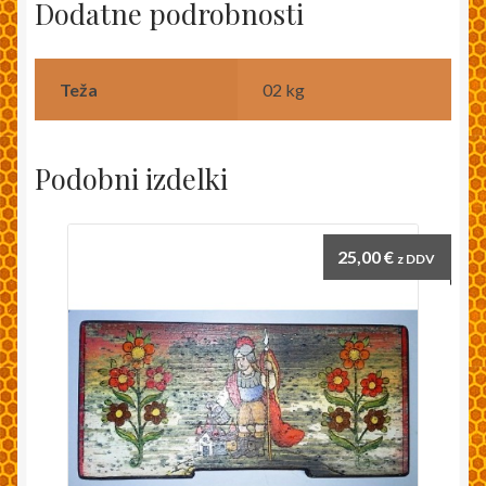
Dodatne podrobnosti
Teža
02 kg
Podobni izdelki
25,00
€
z DDV