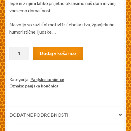
lepe in z njimi lahko prijetno okrasimo naš dom in vanj
vnesemo domačnost.
Na voljo so različni motivi iz čebelarstva, žganjekuhe,
humoristične, ljudske,…
Panjska
Dodaj v košarico
končnica
dim.
25,5x12x1,5
cm
Kategorija:
Panjske končnice
Oznaka:
panjska končnica
-
Kralj
Matjaž
količina
DODATNE PODROBNOSTI