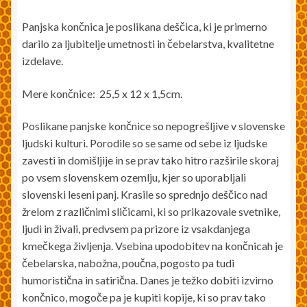
Panjska končnica je poslikana deščica, ki je primerno
darilo za ljubitelje umetnosti in čebelarstva, kvalitetne
izdelave.
Mere končnice: 25,5 x 12 x 1,5cm.
Poslikane panjske končnice so nepogrešljive v slovenske
ljudski kulturi. Porodile so se same od sebe iz ljudske
zavesti in domišljije in se prav tako hitro razširile skoraj
po vsem slovenskem ozemlju, kjer so uporabljali
slovenski leseni panj. Krasile so sprednjo deščico nad
žrelom z različnimi sličicami, ki so prikazovale svetnike,
ljudi in živali, predvsem pa prizore iz vsakdanjega
kmečkega življenja. Vsebina upodobitev na končnicah je
čebelarska, nabožna, poučna, pogosto pa tudi
humoristična in satirična. Danes je težko dobiti izvirno
končnico, mogoče pa je kupiti kopije, ki so prav tako