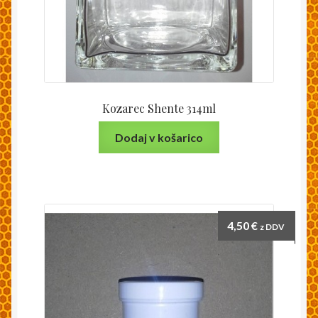
Kozarec Shente 314ml
Dodaj v košarico
4,50
€
z DDV