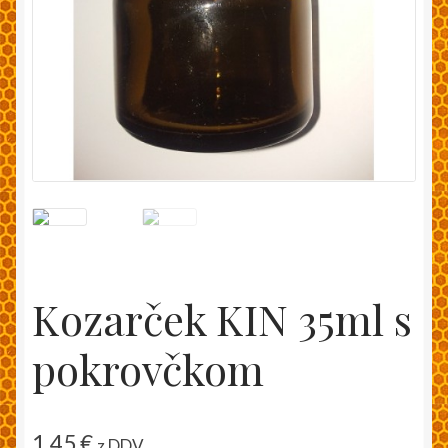
Moj račun
Pakiranje in dostava
Splošni pogoji
Trgovina
Zaključek nakupa
Kozarček KIN 35ml s
pokrovčkom
1,45
€
z DDV