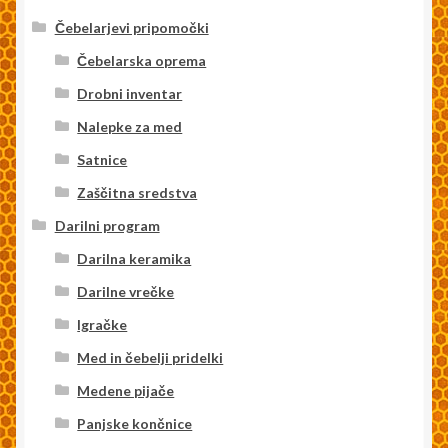
Čebelarjevi pripomočki
Čebelarska oprema
Drobni inventar
Nalepke za med
Satnice
Zaščitna sredstva
Darilni program
Darilna keramika
Darilne vrečke
Igračke
Med in čebelji pridelki
Medene pijače
Panjske končnice