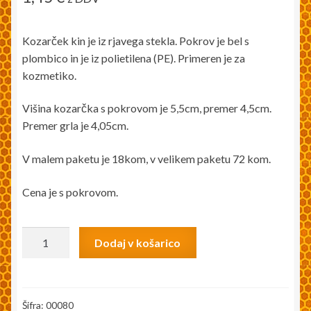
Kozarček kin je iz rjavega stekla. Pokrov je bel s
plombico in je iz polietilena (PE). Primeren je za
kozmetiko.
Višina kozarčka s pokrovom je 5,5cm, premer 4,5cm.
Premer grla je 4,05cm.
V malem paketu je 18kom, v velikem paketu 72 kom.
Cena je s pokrovom.
Kozarček
Dodaj v košarico
KIN
35ml
s
pokrovčkom
Šifra:
00080