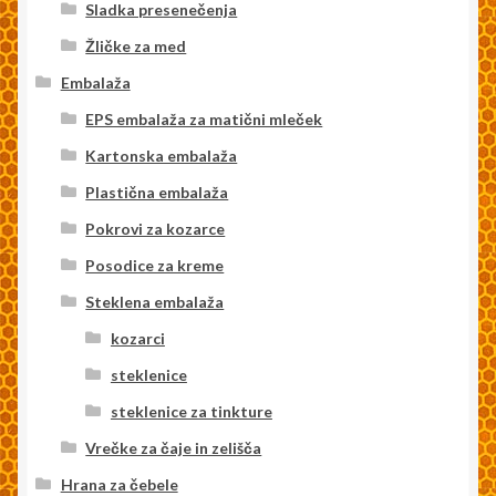
Sladka presenečenja
Žličke za med
Embalaža
EPS embalaža za matični mleček
Kartonska embalaža
Plastična embalaža
Pokrovi za kozarce
Posodice za kreme
Steklena embalaža
kozarci
steklenice
steklenice za tinkture
Vrečke za čaje in zelišča
Hrana za čebele