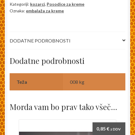
Kategoriji:
kozarci
,
Posodice za kreme
količina
Oznaka:
embalaža za kreme
DODATNE PODROBNOSTI
Dodatne podrobnosti
Teža
008 kg
Morda vam bo prav tako všeč…
0,85
€
z DDV