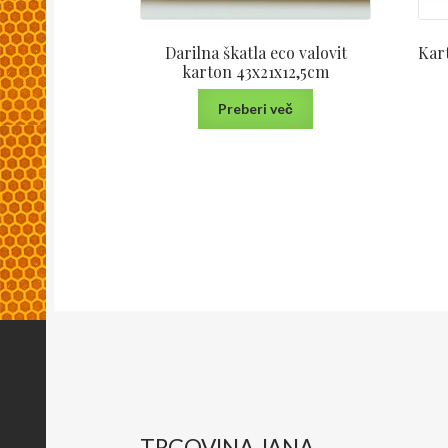
Darilna škatla eco valovit
Kar
karton 43x21x12,5cm
Preberi več
TRGOVINA JANA