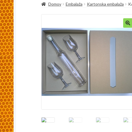
Domov
Embalaža
Kartonska embalaža
K
Kaj so spletni piškoti, zakaj se uporabljajo in
Pakiranje in dostava
Splošni pogoji
Trgovina
🔍