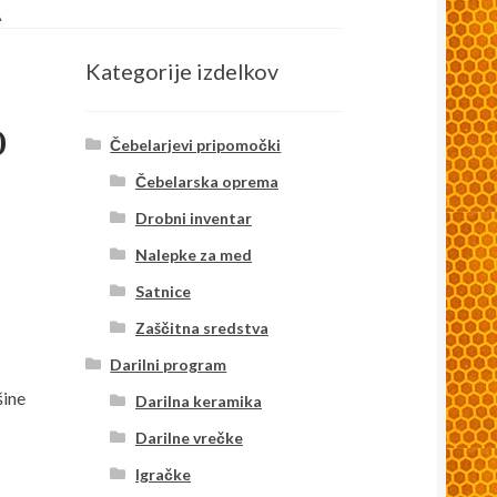
A
Kategorije izdelkov
o
Čebelarjevi pripomočki
Čebelarska oprema
Drobni inventar
Nalepke za med
Satnice
Zaščitna sredstva
Darilni program
šine
Darilna keramika
Darilne vrečke
Igračke