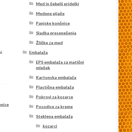
Med in čebelji pridelki
Medene pijače
Panjske končnice
Sladka presenečenja
Žličke za med
ni
Embalaža
EPS embalaža za matični
mleček
Kartonska embalaža
Plastična embalaža
Pokrovi za kozarce
enice
Posodice za kreme
Steklena embalaža
kozarci