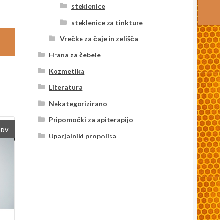
steklenice
steklenice za tinkture
Vrečke za čaje in zelišča
Hrana za čebele
Kozmetika
Literatura
Nekategorizirano
Pripomočki za apiterapijo
DDV
Uparjalniki propolisa