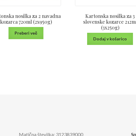
tonska nosilka za 2 navadna
Kartonska nosilka za 3
kozarca 720ml (2x950g)
slovenske kozarce 212m
(3x250g)
Preberi več
Dodaj v košarico
Matična številka: 3123839000
Sp