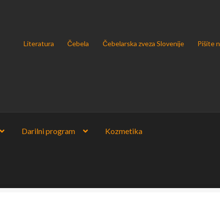
Literatura
Čebela
Čebelarska zveza Slovenije
Pišite 
Darilni program
Kozmetika
u podatkov v skladu z uredbo GDPR