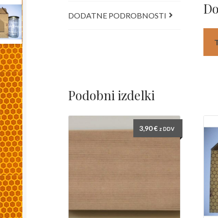
Do
DODATNE PODROBNOSTI
Podobni izdelki
3,90
€
z DDV