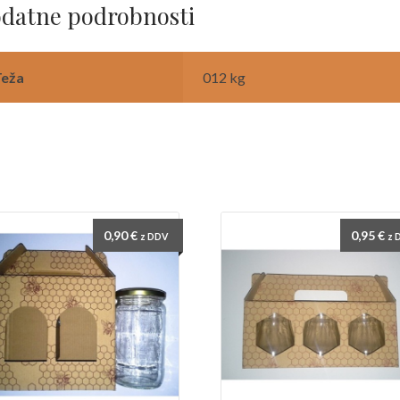
datne podrobnosti
Teža
012 kg
0,90
€
0,95
€
z DDV
z 