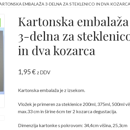
ARTONSKA EMBALAŽA 3-DELNA ZA STEKLENICO IN DVA KOZARC
 kako jih v brskalniku izključimo?
Košarica
Moj račun
Kartonska embalaža
Zaključek nakupa
3-delna za steklenic
in dva kozarca
1,95
€
z DDV
Kartonska embalaža je z izsekom.
Vložek je primeren za steklenice 200ml, 375ml, 500ml vi
max.33 cm in širine 6cm ter 2 kozarca degustacija.
Dimenzija kartonke s pokrovom: 34,4cm višina, 25,3cm