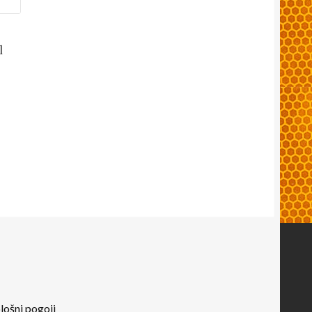
l
lošni pogoji