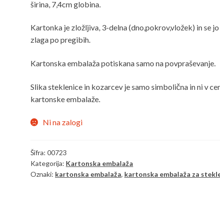
širina, 7,4cm globina.
Kartonka je zložljiva, 3-delna (dno,pokrov,vložek) in se jo
zlaga po pregibih.
Kartonska embalaža potiskana samo na povpraševanje.
Slika steklenice in kozarcev je samo simbolična in ni v ce
kartonske embalaže.
Ni na zalogi
Šifra:
00723
Kategorija:
Kartonska embalaža
Oznaki:
kartonska embalaža
,
kartonska embalaža za stekl