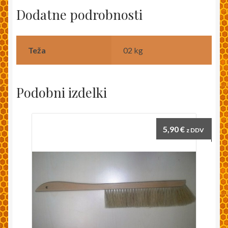
Dodatne podrobnosti
Teža
02 kg
Podobni izdelki
5,90
€
z DDV