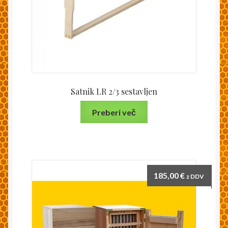
Satnik LR 2/3 sestavljen
Preberi več
185,00
€
z DDV