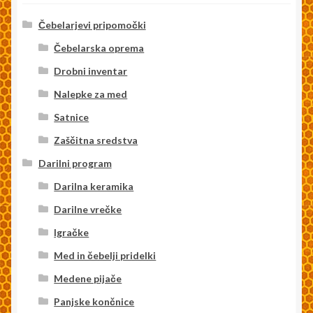
Čebelarjevi pripomočki
Čebelarska oprema
Drobni inventar
Nalepke za med
Satnice
Zaščitna sredstva
Darilni program
Darilna keramika
Darilne vrečke
Igračke
Med in čebelji pridelki
Medene pijače
Panjske končnice