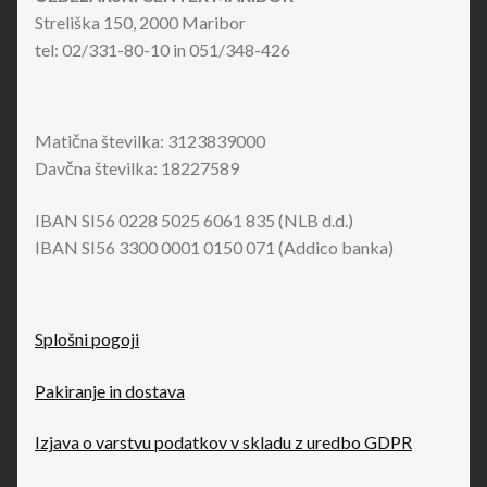
Streliška 150, 2000 Maribor
tel: 02/331-80-10 in 051/348-426
Matična številka: 3123839000
Davčna številka: 18227589
IBAN SI56 0228 5025 6061 835 (NLB d.d.)
IBAN SI56 3300 0001 0150 071 (Addico banka)
Splošni pogoji
Pakiranje in dostava
Izjava o varstvu podatkov v skladu z uredbo GDPR