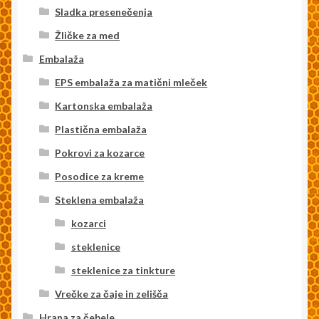
Sladka presenečenja
Žličke za med
Embalaža
EPS embalaža za matični mleček
Kartonska embalaža
Plastična embalaža
Pokrovi za kozarce
Posodice za kreme
Steklena embalaža
kozarci
steklenice
steklenice za tinkture
Vrečke za čaje in zelišča
Hrana za čebele