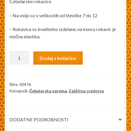
Čebelarske rokavice
Moj račun
– Na voljo so v velikostih od številke 7 do 12
Pakiranje in dostava
– Rokavice so kvalitetno izdelane, na koncu rokavic je
močna elastika.
Splošni pogoji
Čebelarske
Trgovina
Dodaj v košarico
rokavice
količina
Zaključek nakupa
Šifra:
00476
Kategoriji:
Čebelarska oprema
,
Zaščitna sredstva
DODATNE PODROBNOSTI