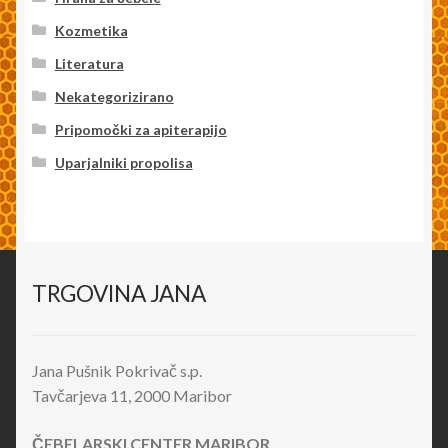
Kozmetika
Literatura
Nekategorizirano
Pripomočki za apiterapijo
Uparjalniki propolisa
TRGOVINA JANA
Jana Pušnik Pokrivač s.p.
Tavčarjeva 11, 2000 Maribor
ČEBELARSKI CENTER MARIBOR