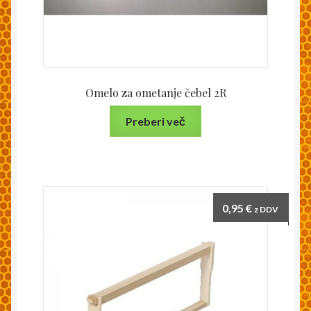
Omelo za ometanje čebel 2R
Preberi več
0,95
€
z DDV