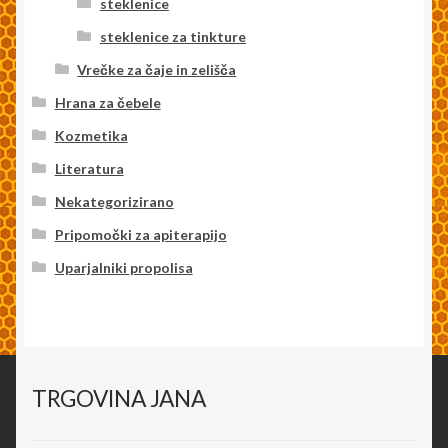
steklenice
steklenice za tinkture
Vrečke za čaje in zelišča
Hrana za čebele
Kozmetika
Literatura
Nekategorizirano
Pripomočki za apiterapijo
Uparjalniki propolisa
TRGOVINA JANA