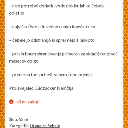
– niso potrebni dodatki vode dokler lahko čebele
odletijo
– najvišja čistost in vedno enaka konsistenca
– čebele jo odstranijo in sprejmejo z lahkoto
– pri skrbnem shranjevanju primeren za skladiščenje več
mesecev dolgo
– primerna tudi pri selitvenem čebelarjenju
Proizvajalec: Südzucker Nemčija
Ni na zalogi
Šifra:
5256
Kategorija:
Hrana za čebele