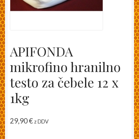
Moj račun
Pakiranje in dostava
Splošni pogoji
APIFONDA
Trgovina
mikrofino hranilno
Zaključek nakupa
testo za čebele 12 x
1kg
29,90
€
z DDV