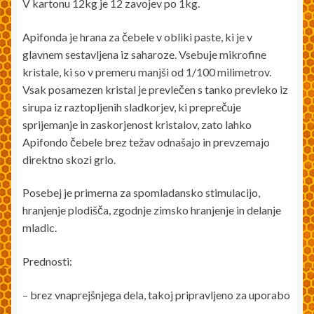
V kartonu 12kg je 12 zavojev po 1kg.
Apifonda je hrana za čebele v obliki paste, ki je v
glavnem sestavljena iz saharoze. Vsebuje mikrofine
kristale, ki so v premeru manjši od 1/100 milimetrov.
Vsak posamezen kristal je prevlečen s tanko prevleko iz
sirupa iz raztopljenih sladkorjev, ki preprečuje
sprijemanje in zaskorjenost kristalov, zato lahko
Apifondo čebele brez težav odnašajo in prevzemajo
direktno skozi grlo.
Posebej je primerna za spomladansko stimulacijo,
hranjenje plodišča, zgodnje zimsko hranjenje in delanje
mladic.
Prednosti:
– brez vnaprejšnjega dela, takoj pripravljeno za uporabo