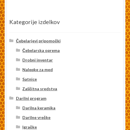
Kategorije izdelkov
Čebelarjevi pripomočki
Čebelarska oprema
Drobni inventar
Nalepke za med
Satnice
Zaščitna sredstva
Darilni program
Darilna keramika
Darilne vrečke
Igračke