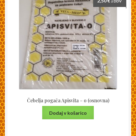
2,50
€
z DDV
Čebelja pogača Apisvita – o (osnovna)
Dodaj v košarico