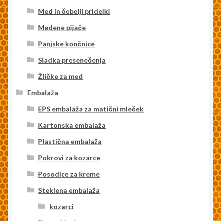
Med in čebelji pridelki
Medene pijače
Panjske končnice
Sladka presenečenja
Žličke za med
Embalaža
EPS embalaža za matični mleček
Kartonska embalaža
Plastična embalaža
Pokrovi za kozarce
Posodice za kreme
Steklena embalaža
kozarci