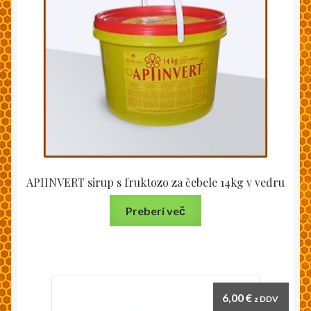
APIINVERT sirup s fruktozo za čebele 14kg v vedru
Preberi več
6,00
€
z DDV